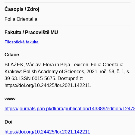
Časopis / Zdroj
Folia Orientalia
Fakulta / Pracoviště MU
Filozofická fakulta
Citace
BLAŽEK, Václav. Flora in Beja Lexicon. Folia Orientalia.
Krakow: Polish Academy of Sciences, 2021, roč. 58, č. 1, s.
39-63. ISSN 0015-5675. Dostupné z:
https://doi.org/10.24425/for.2021.142211.
www
https://journals.pan.pl/dlibra/publication/143389/edition/1247
Doi
https://doi.org/10.24425/for.2021.142211