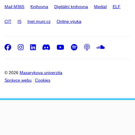
Mail M365
Knihovna
Digitální knihovna
Medial
ELF
CIT
IS
Inet.muni.cz
Online výuka
Facebook
Instagram
LinkedIn
Discord
Youtube
Spotify
Podcast
SoundC
© 2026
Masarykova univerzita
Správce webu
Cookies