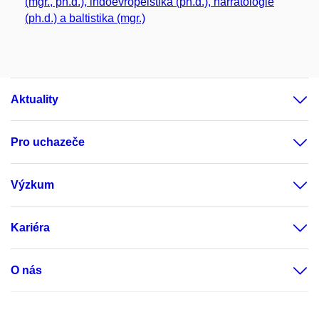
(mgr., ph.d.), indoevropeistika (ph.d.), narratologie
(ph.d.) a baltistika (mgr.)
Aktuality
Pro uchazeče
Výzkum
Kariéra
O nás