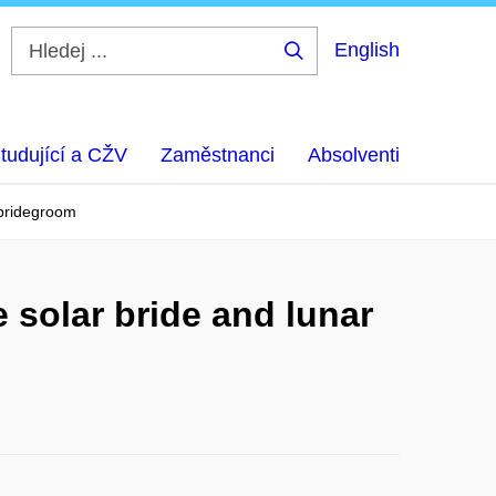
English
Hledej
...
tudující a CŽV
Zaměstnanci
Absolventi
 bridegroom
 solar bride and lunar