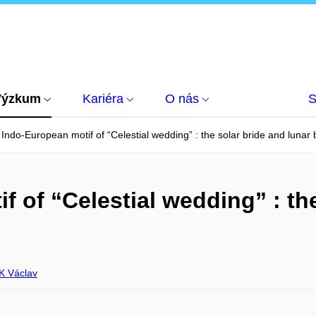
Výzkum
Kariéra
O nás
S
Indo-European motif of “Celestial wedding” : the solar bride and lunar
 of “Celestial wedding” : the
 Václav