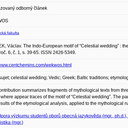
zovaný odborný článek
WOS
ická fakulta
, Václav. The Indo-European motif of “Celestial wedding” : t
roč. 6, č. 1, s. 39-65. ISSN 2426-5349.
//www.centchemins.com/wekwos.html
 sujet; celestial wedding; Vedic; Greek; Baltic traditions; etymolo
ontribution summarizes fragments of mythological texts from thr
, where appear traces of the motif of “Celestial wedding”. The par
esults of the etymological analysis, applied to the mythological
pora výzkumu studentů oborů obecná jazykověda (mgr., ph.d.), in
istika (mgr.)