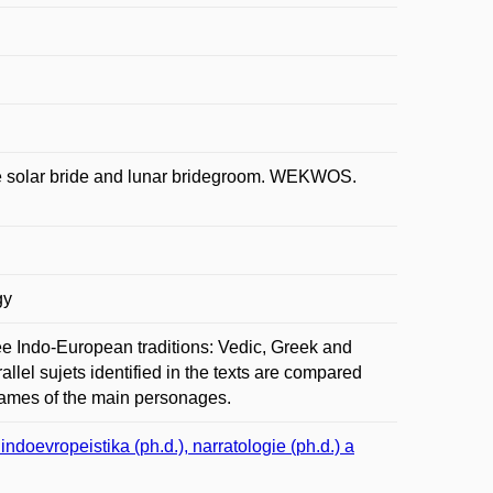
he solar bride and lunar bridegroom. WEKWOS.
gy
ee Indo-European traditions: Vedic, Greek and
allel sujets identified in the texts are compared
 names of the main personages.
doevropeistika (ph.d.), narratologie (ph.d.) a