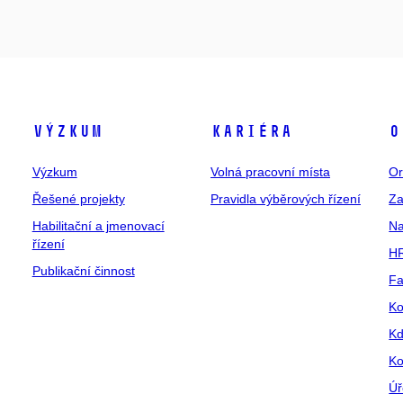
Výzkum
Kariéra
O
Výzkum
Volná pracovní místa
Or
Řešené projekty
Pravidla výběrových řízení
Za
Habilitační a jmenovací
Na
řízení
HR
Publikační činnost
Fa
Ko
Kd
Ko
Úř