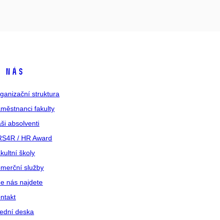
 nás
ganizační struktura
městnanci fakulty
ši absolventi
S4R / HR Award
kultní školy
merční služby
e nás najdete
ntakt
ední deska