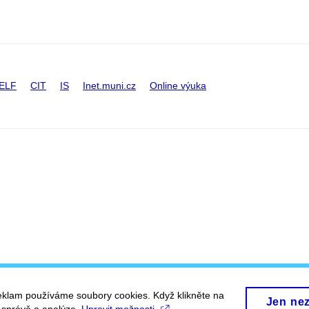
ELF
CIT
IS
Inet.muni.cz
Online výuka
eklam používáme soubory cookies. Když klikněte na
Jen ne