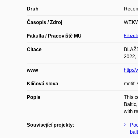
Druh
Recen
Časopis / Zdroj
WEK
Filozof
Fakulta / Pracoviště MU
Citace
BLAŽEK
2022, 
www
http:
Klíčová slova
motif;
Popis
This c
Baltic
with r
Související projekty:
Pod
balt