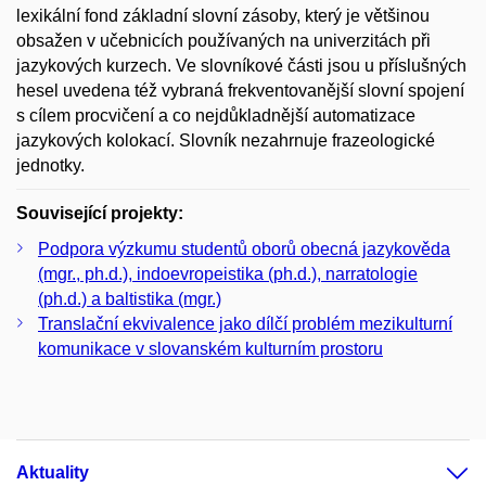
lexikální fond základní slovní zásoby, který je většinou
obsažen v učebnicích používaných na univerzitách při
jazykových kurzech. Ve slovníkové části jsou u příslušných
hesel uvedena též vybraná frekventovanější slovní spojení
s cílem procvičení a co nejdůkladnější automatizace
jazykových kolokací. Slovník nezahrnuje frazeologické
jednotky.
Související projekty:
Podpora výzkumu studentů oborů obecná jazykověda
(mgr., ph.d.), indoevropeistika (ph.d.), narratologie
(ph.d.) a baltistika (mgr.)
Translační ekvivalence jako dílčí problém mezikulturní
komunikace v slovanském kulturním prostoru
Aktuality