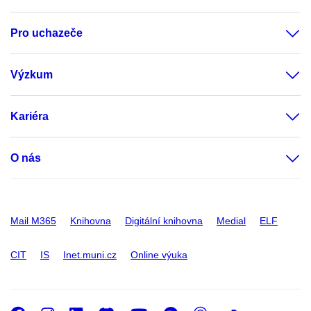
Pro uchazeče
Výzkum
Kariéra
O nás
Mail M365
Knihovna
Digitální knihovna
Medial
ELF
CIT
IS
Inet.muni.cz
Online výuka