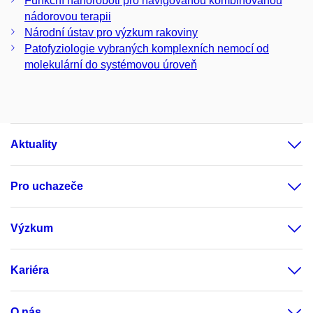
Funkční nanoroboti pro navigovanou kombinovanou
nádorovou terapii
Národní ústav pro výzkum rakoviny
Patofyziologie vybraných komplexních nemocí od
molekulární do systémovou úroveň
Aktuality
Pro uchazeče
Výzkum
Kariéra
O nás