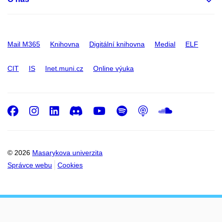
Mail M365
Knihovna
Digitální knihovna
Medial
ELF
CIT
IS
Inet.muni.cz
Online výuka
Facebook
Instagram
LinkedIn
Discord
Youtube
Spotify
Podcast
SoundC
© 2026
Masarykova univerzita
Správce webu
Cookies