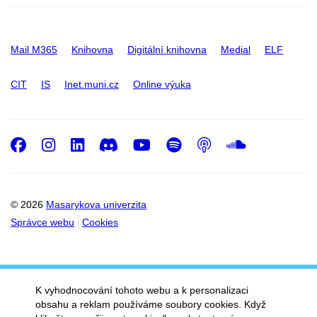
Mail M365
Knihovna
Digitální knihovna
Medial
ELF
CIT
IS
Inet.muni.cz
Online výuka
Facebook
Instagram
LinkedIn
Discord
Youtube
Spotify
Podcast
SoundC
© 2026
Masarykova univerzita
Správce webu
Cookies
K vyhodnocování tohoto webu a k personalizaci
obsahu a reklam používáme soubory cookies. Když