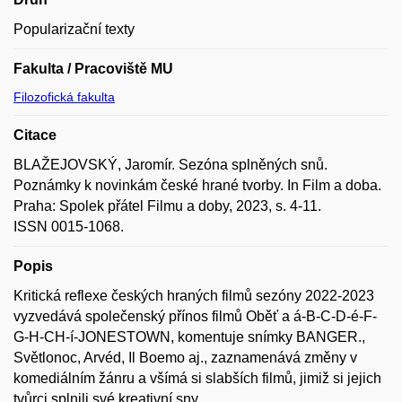
Popularizační texty
Fakulta / Pracoviště MU
Filozofická fakulta
Citace
BLAŽEJOVSKÝ, Jaromír. Sezóna splněných snů.
Poznámky k novinkám české hrané tvorby. In Film a doba.
Praha: Spolek přátel Filmu a doby, 2023, s. 4-11.
ISSN 0015-1068.
Popis
Kritická reflexe českých hraných filmů sezóny 2022-2023
vyzvedává společenský přínos filmů Oběť a á-B-C-D-é-F-
G-H-CH-í-JONESTOWN, komentuje snímky BANGER.,
Světlonoc, Arvéd, Il Boemo aj., zaznamenává změny v
komediálním žánru a všímá si slabších filmů, jimiž si jejich
tvůrci splnili své kreativní sny.