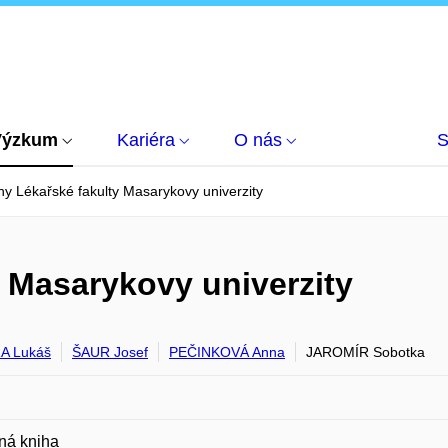
Výzkum
Kariéra
O nás
S
ny Lékařské fakulty Masarykovy univerzity
y Masarykovy univerzity
A Lukáš
ŠAUR Josef
PEČINKOVÁ Anna
JAROMÍR Sobotka
ná kniha