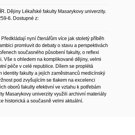
ějiny Lékařské fakulty Masarykovy univerzity.
259-6. Dostupné z:
. Předkládají nyní čtenářům více jak stoletý příběh
i ambici promluvit do debaty o stavu a perspektivách
ořenech současného působení fakulty, o reflexi
ci. Vše s ohledem na komplikované dějiny, velmi
otní péče v celé republice. Dílem se proplétá
m identity fakulty a jejích zaměstnanců medicínský
držnost pod zvyšujícím se tlakem na excelenci
h oborů fakulty efektivní ve vztahu k potřebám
ty Masarykovy univerzity využili archivní materiály
e historická a současně velmi aktuální.