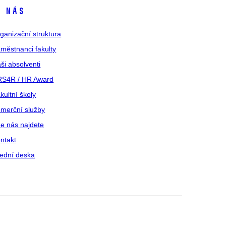
 nás
ganizační struktura
městnanci fakulty
ši absolventi
S4R / HR Award
kultní školy
merční služby
e nás najdete
ntakt
ední deska