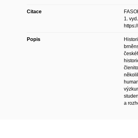
Citace
FASOR
1. vyd
https:
Popis
Histor
brněns
českéh
histor
členit
několi
humani
výzkum
studen
a rozh