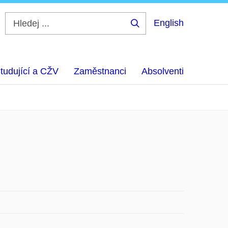
English
Hledej
...
tudující a CŽV
Zaměstnanci
Absolventi