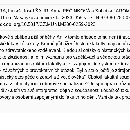
A, Lukáš; Josef ŠAUR; Anna PEČINKOVÁ a Sobotka JAROMÍR. D
. Brno: Masarykova univerzita, 2023, 358 s. ISBN 978-80-280-0
//dx.doi.org/10.5817/CZ.MUNI.M280-0259-2023.
ikové s oblibou píší příběhy. Ani v tomto případě tomu není jinak
ké lékařské fakulty. Kromě přiblížení historie fakulty mají autoř
o zdravotnického vzdělávání. Kladou si otázky o historických k
ické zkušenosti a jejím významu pro vzdělávací a vědeckou prá
ou organizační strukturu fakulty a její zapojení do systému zdrav
k závažných a provokativních otázek: Byl a stále ještě je zdroje
stický étos péče o zdraví a život člověka? Obstojí fakultní sou
u a z toho plynoucí oborové specializace? Je spolupráce různýc
tů? Autoři ve své interpretaci dějin a současnosti Lékařské fakul
ovory s osobami zapojenými do fakultního dění. Vznikla tak prác