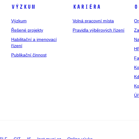
Výzkum
Kariéra
O
Výzkum
Volná pracovní místa
Or
Řešené projekty
Pravidla výběrových řízení
Za
Habilitační a jmenovací
Na
řízení
HR
Publikační činnost
Fa
Ko
Kd
Ko
Úř