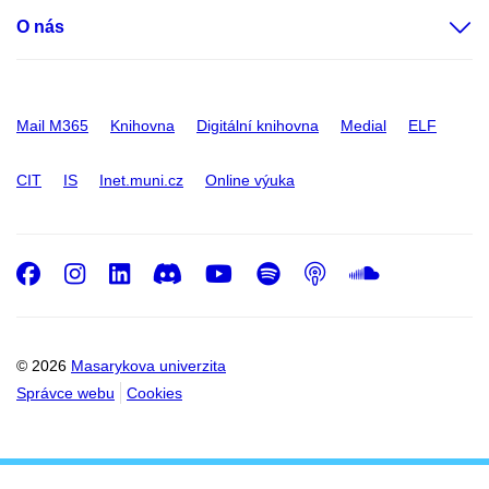
O nás
Mail M365
Knihovna
Digitální knihovna
Medial
ELF
CIT
IS
Inet.muni.cz
Online výuka
Facebook
Instagram
LinkedIn
Discord
Youtube
Spotify
Podcast
SoundC
© 2026
Masarykova univerzita
Správce webu
Cookies