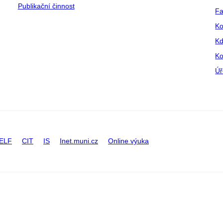
Publikační činnost
Fa
Ko
Kd
Ko
Úř
ELF
CIT
IS
Inet.muni.cz
Online výuka