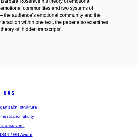
ng Barbara Rosenwein’s theory of emotional
t emotional communities and two systems of
t – the audience’s emotional community and the
nteraction within one text, the paper also examines
heory of ‘hidden transcripts’.
 nás
ganizační struktura
městnanci fakulty
ši absolventi
S4R / HR Award