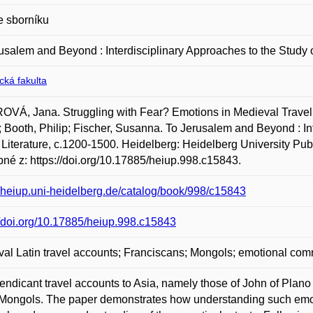
e sborníku
usalem and Beyond : Interdisciplinary Approaches to the Study o
ická fakulta
VÁ, Jana. Struggling with Fear? Emotions in Medieval Travel 
; Booth, Philip; Fischer, Susanna. To Jerusalem and Beyond : Int
 Literature, c.1200-1500. Heidelberg: Heidelberg University Pu
né z: https://doi.org/10.17885/heiup.998.c15843.
//heiup.uni-heidelberg.de/catalog/book/998/c15843
//doi.org/10.17885/heiup.998.c15843
al Latin travel accounts; Franciscans; Mongols; emotional com
ndicant travel accounts to Asia, namely those of John of Plano 
 Mongols. The paper demonstrates how understanding such emoti