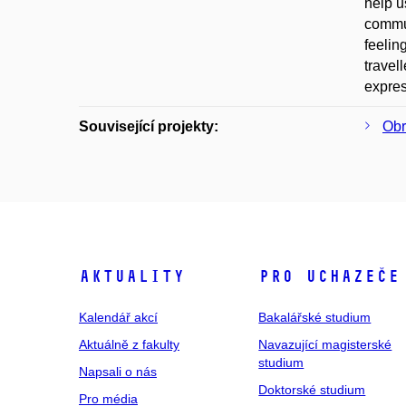
help u
commun
feelin
travel
expres
Související projekty:
Obr
Aktuality
Pro uchazeče
Kalendář akcí
Bakalářské studium
Aktuálně z fakulty
Navazující magisterské
studium
Napsali o nás
Doktorské studium
Pro média