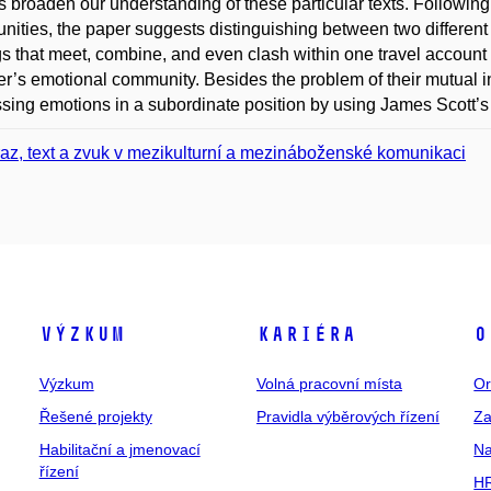
s broaden our understanding of these particular texts. Followi
ities, the paper suggests distinguishing between two differen
gs that meet, combine, and even clash within one travel accoun
ler’s emotional community. Besides the problem of their mutual i
sing emotions in a subordinate position by using James Scott’s t
az, text a zvuk v mezikulturní a mezináboženské komunikaci
Výzkum
Kariéra
O
Výzkum
Volná pracovní místa
Or
Řešené projekty
Pravidla výběrových řízení
Za
Habilitační a jmenovací
Na
řízení
HR