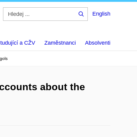
English
Hledej
...
tudující a CŽV
Zaměstnanci
Absolventi
gols
Accounts about the