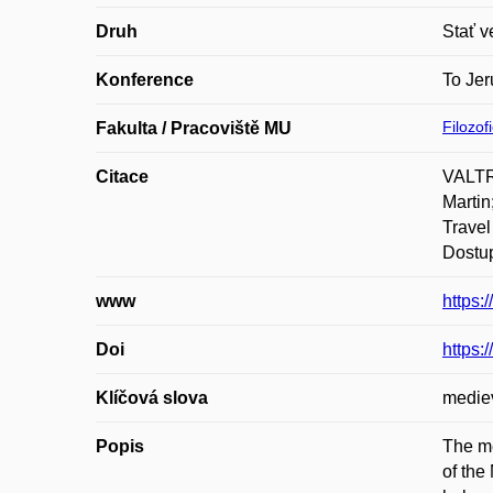
Druh
Stať v
Konference
To Jer
Filozof
Fakulta / Pracoviště MU
Citace
VALTRO
Martin
Travel
Dostup
www
https:
Doi
https:
Klíčová slova
mediev
Popis
The me
of the