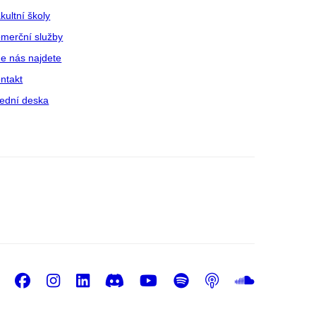
kultní školy
merční služby
e nás najdete
ntakt
ední deska
Facebook
Instagram
LinkedIn
Discord
Youtube
Spotify
Podcast
Sound