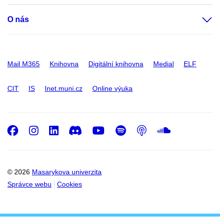
O nás
Mail M365
Knihovna
Digitální knihovna
Medial
ELF
CIT
IS
Inet.muni.cz
Online výuka
Facebook
Instagram
LinkedIn
Discord
Youtube
Spotify
Podcast
SoundC
© 2026
Masarykova univerzita
Správce webu
Cookies