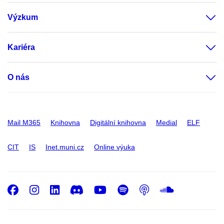
Výzkum
Kariéra
O nás
Mail M365
Knihovna
Digitální knihovna
Medial
ELF
CIT
IS
Inet.muni.cz
Online výuka
Facebook
Instagram
LinkedIn
Discord
Youtube
Spotify
Podcast
SoundC