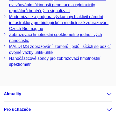
ovlivňováním účinnosti penetrace a cytotoxicity
regulátorů buněčných signalizací
Modernizace a podpora výzkumných aktivit národní
infrastruktury pro biologické a medicínské zobrazování
Czech-BioImaging
Zobrazovací hmotnostní spektrometrie jednotlivých
nanočástic
MALDI MS zobrazování izomerů lipidů lišících se pozicí
dvojné vazby uhlík-uhlík
Nanočásticové sondy pro zobrazovací hmotnostní
spektrometrii
Aktuality
Pro uchazeče