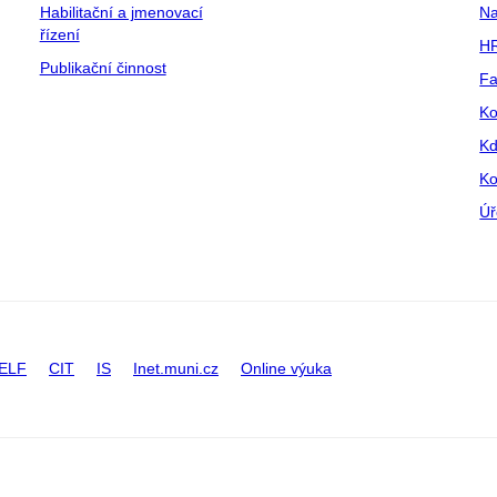
Habilitační a jmenovací
Na
řízení
HR
Publikační činnost
Fa
Ko
Kd
Ko
Úř
ELF
CIT
IS
Inet.muni.cz
Online výuka