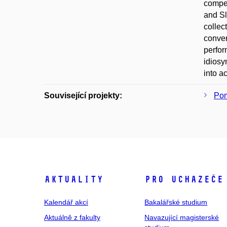
compet
and Sl
collec
conver
perfor
idiosy
into a
Související projekty:
Pom
Aktuality
Pro uchazeče
Kalendář akcí
Bakalářské studium
Aktuálně z fakulty
Navazující magisterské