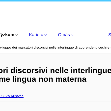
Výzkum
Kariéra
O nás
S
viluppo dei marcatori discorsivi nelle interlingue di apprendenti cechi 
ri discorsivi nelle interlingu
come lingua non materna
ZOVÁ Kristýna