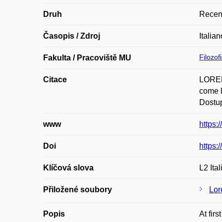
Druh
Recen
Časopis / Zdroj
Italia
Filozof
Fakulta / Pracoviště MU
Citace
LORENZ
come l
Dostup
www
https:
Doi
https:
Klíčová slova
L2 Ita
Přiložené soubory
Lor
Popis
At fir