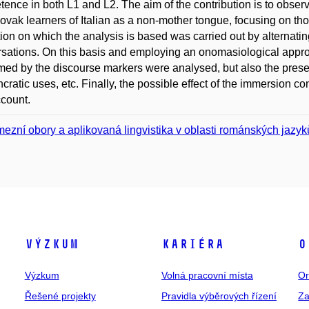
ence in both L1 and L2. The aim of the contribution is to obser
ovak learners of Italian as a non-mother tongue, focusing on th
tion on which the analysis is based was carried out by alternat
sations. On this basis and employing an onomasiological appro
med by the discourse markers were analysed, but also the pres
ncratic uses, etc. Finally, the possible effect of the immersion c
ccount.
ezní obory a aplikovaná lingvistika v oblasti románských jazyk
Výzkum
Kariéra
O
Výzkum
Volná pracovní místa
Or
Řešené projekty
Pravidla výběrových řízení
Za