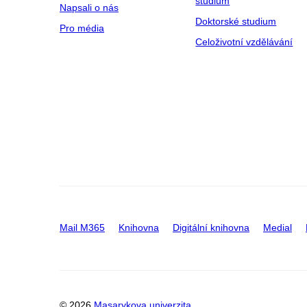
studium
Napsali o nás
Doktorské studium
Pro média
Celoživotní vzdělávání
Mail M365
Knihovna
Digitální knihovna
Medial
© 2026
Masarykova univerzita