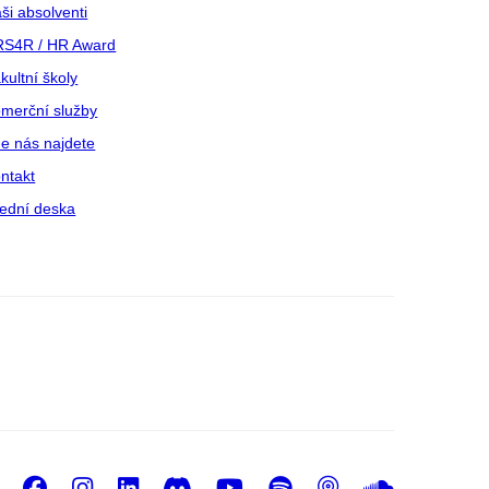
ši absolventi
S4R / HR Award
kultní školy
merční služby
e nás najdete
ntakt
ední deska
Facebook
Instagram
LinkedIn
Discord
Youtube
Spotify
Podcast
Sound