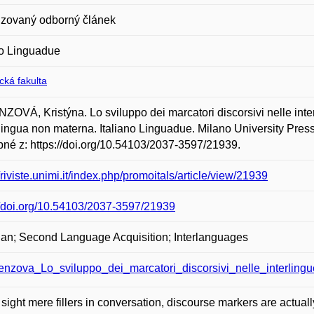
zovaný odborný článek
no Linguadue
ická fakulta
OVÁ, Kristýna. Lo sviluppo dei marcatori discorsivi nelle interl
ingua non materna. Italiano Linguadue. Milano University Press,
né z: https://doi.org/10.54103/2037-3597/21939.
//riviste.unimi.it/index.php/promoitals/article/view/21939
//doi.org/10.54103/2037-3597/21939
lian; Second Language Acquisition; Interlanguages
enzova_Lo_sviluppo_dei_marcatori_discorsivi_nelle_interlingu
st sight mere fillers in conversation, discourse markers are actua