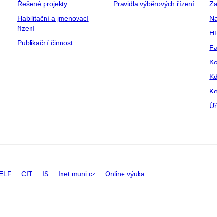
Řešené projekty
Pravidla výběrových řízení
Za
Habilitační a jmenovací
Na
řízení
HR
Publikační činnost
Fa
Ko
Kd
Ko
Úř
ELF
CIT
IS
Inet.muni.cz
Online výuka