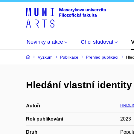
Novinky a akce
Chci studovat
Výzkum
Publikace
Přehled publikací
Hled
Hledání vlastní identit
HRDLI
Autoři
Rok publikování
2023
Druh
Popula