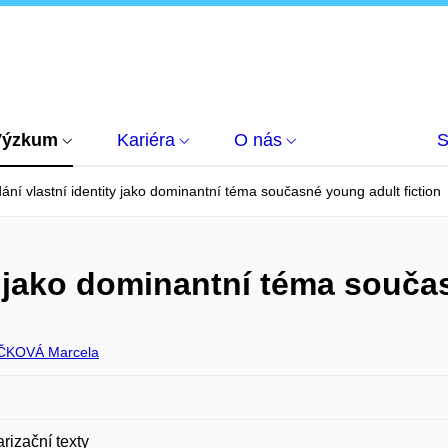
Výzkum
Kariéra
O nás
S
ání vlastní identity jako dominantní téma současné young adult fiction
y jako dominantní téma souča
ČKOVÁ Marcela
rizační texty