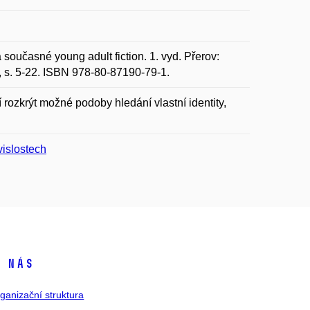
oučasné young adult fiction. 1. vyd. Přerov:
s. 5-22. ISBN 978-80-87190-79-1.
rozkrýt možné podoby hledání vlastní identity,
vislostech
 nás
ganizační struktura