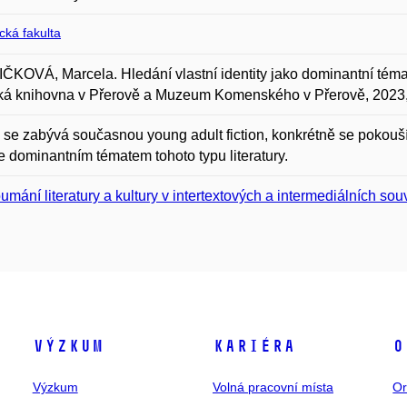
ická fakulta
KOVÁ, Marcela. Hledání vlastní identity jako dominantní téma s
ká knihovna v Přerově a Muzeum Komenského v Přerově, 2023, 
 se zabývá současnou young adult fiction, konkrétně se pokouší 
je dominantním tématem tohoto typu literatury.
umání literatury a kultury v intertextových a intermediálních sou
Výzkum
Kariéra
O
Výzkum
Volná pracovní místa
Or