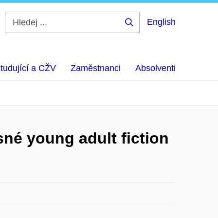
English
Hledej
...
tudující a CŽV
Zaměstnanci
Absolventi
sné young adult fiction