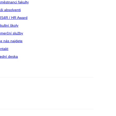
městnanci fakulty
ši absolventi
S4R / HR Award
kultní školy
merční služby
e nás najdete
ntakt
ední deska