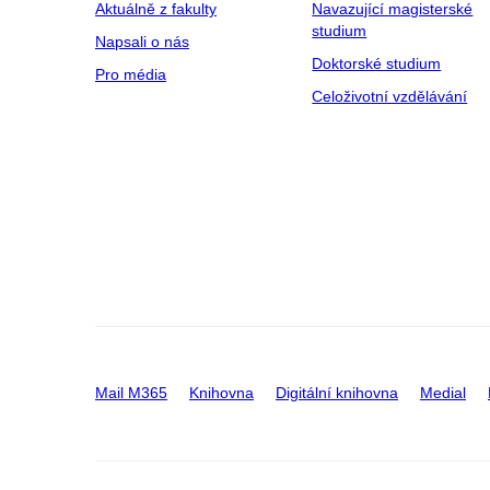
Aktuálně z fakulty
Navazující magisterské
studium
Napsali o nás
Doktorské studium
Pro média
Celoživotní vzdělávání
Mail M365
Knihovna
Digitální knihovna
Medial