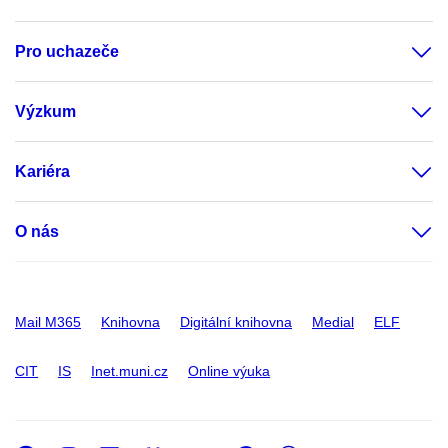
Pro uchazeče
Výzkum
Kariéra
O nás
Mail M365
Knihovna
Digitální knihovna
Medial
ELF
CIT
IS
Inet.muni.cz
Online výuka