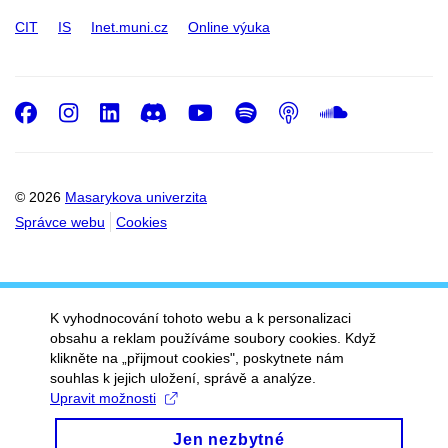
CIT
IS
Inet.muni.cz
Online výuka
Facebook
Instagram
LinkedIn
Discord
Youtube
Spotify
Podcast
SoundC
© 2026
Masarykova univerzita
Správce webu
Cookies
K vyhodnocování tohoto webu a k personalizaci
obsahu a reklam používáme soubory cookies. Když
klikněte na „přijmout cookies", poskytnete nám
souhlas k jejich uložení, správě a analýze.
Upravit možnosti
Jen nezbytné