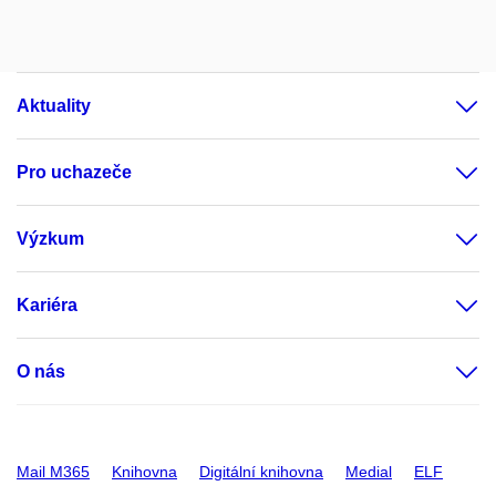
Aktuality
Pro uchazeče
Výzkum
Kariéra
O nás
Mail M365
Knihovna
Digitální knihovna
Medial
ELF