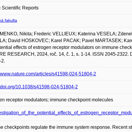
 Scientific Reports
á fakulta
ENKO, Nikita; Frederic VELLIEUX; Katerina VESELA; Zdene
A; David HOSKOVEC; Karel PACAK; Pavel MARTASEK; Karel 
tential effects of estrogen receptor modulators on immune checkp
 RESEARCH, 2024, roč. 14, č. 1, s. 1-14. ISSN 2045-2322. Do
-2.
//www.nature.com/articles/s41598-024-51804-2
//doi.org/10.1038/s41598-024-51804-2
en receptor modulators; immune checkpoint molecules
estigation_of_the_potential_effects_of_estrogen_receptor_m
 checkpoints regulate the immune system response. Recent stu