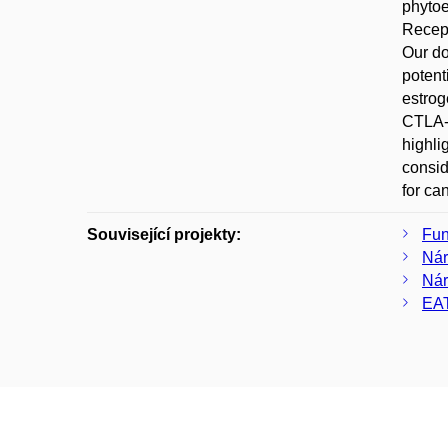
phytoe
Recept
Our do
potent
estrog
CTLA-4
highli
consid
for ca
Související projekty:
Fun
Nár
Nár
EAT