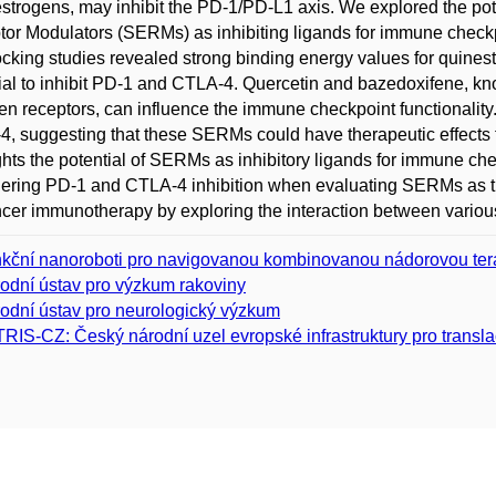
strogens, may inhibit the PD-1/PD-L1 axis. We explored the pot
or Modulators (SERMs) as inhibiting ligands for immune check
cking studies revealed strong binding energy values for quinestr
ial to inhibit PD-1 and CTLA-4. Quercetin and bazedoxifene, 
en receptors, can influence the immune checkpoint functionali
, suggesting that these SERMs could have therapeutic effects 
ghts the potential of SERMs as inhibitory ligands for immune ch
ering PD-1 and CTLA-4 inhibition when evaluating SERMs as t
ncer immunotherapy by exploring the interaction between var
kční nanoroboti pro navigovanou kombinovanou nádorovou ter
odní ústav pro výzkum rakoviny
odní ústav pro neurologický výzkum
RIS-CZ: Český národní uzel evropské infrastruktury pro transl