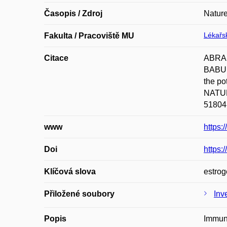
Časopis / Zdroj
Nature
Lékařsk
Fakulta / Pracoviště MU
Citace
ABRAM
BABUL
the po
NATURE
51804
www
https:
Doi
https:
Klíčová slova
estrog
Přiložené soubory
Inv
Popis
Immune