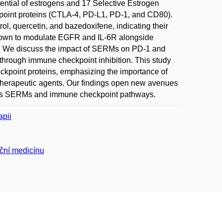
ential of estrogens and 17 Selective Estrogen
point proteins (CTLA-4, PD-L1, PD-1, and CD80).
ol, quercetin, and bazedoxifene, indicating their
known to modulate EGFR and IL-6R alongside
ty. We discuss the impact of SERMs on PD-1 and
through immune checkpoint inhibition. This study
eckpoint proteins, emphasizing the importance of
herapeutic agents. Our findings open new avenues
ious SERMs and immune checkpoint pathways.
apii
ační medicínu