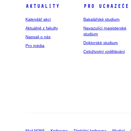
Aktuality
Pro uchazeče
Kalendář akcí
Bakalářské studium
Aktuálně z fakulty
Navazující magisterské
studium
Napsali o nás
Doktorské studium
Pro média
Celoživotní vzdělávání
Mail M365
Knihovna
Digitální knihovna
Medial