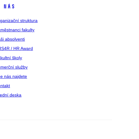
 nás
ganizační struktura
městnanci fakulty
ši absolventi
S4R / HR Award
kultní školy
merční služby
e nás najdete
ntakt
ední deska