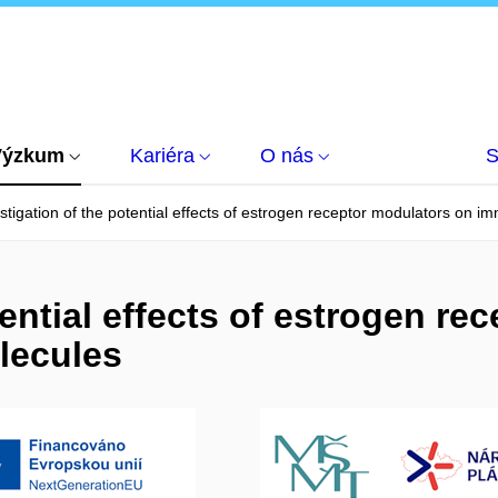
Výzkum
Kariéra
O nás
S
stigation of the potential effects of estrogen receptor modulators on 
tential effects of estrogen r
lecules