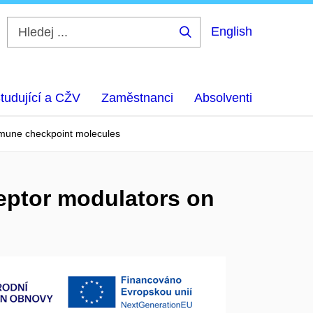
English
Hledej
...
tudující a CŽV
Zaměstnanci
Absolventi
immune checkpoint molecules
eceptor modulators on