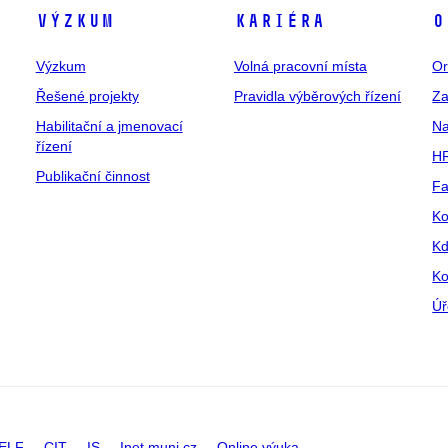
Výzkum
Kariéra
O
Výzkum
Volná pracovní místa
Or
Řešené projekty
Pravidla výběrových řízení
Za
Habilitační a jmenovací
Na
řízení
HR
Publikační činnost
Fa
Ko
Kd
Ko
Úř
ELF
CIT
IS
Inet.muni.cz
Online výuka