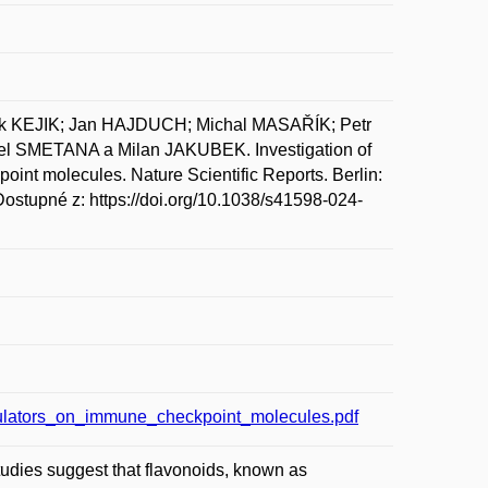
k KEJIK; Jan HAJDUCH; Michal MASAŘÍK; Petr
SMETANA a Milan JAKUBEK. Investigation of
oint molecules. Nature Scientific Reports. Berlin:
stupné z: https://doi.org/10.1038/s41598-024-
odulators_on_immune_checkpoint_molecules.pdf
dies suggest that flavonoids, known as