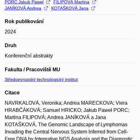
PORC Jakub Paweł
FILIPOVÁ Martina
JANÍKOVÁ Andrea
KOTAŠKOVÁ Jana
Rok publikování
2024
Druh
Konferenční abstrakty
Fakulta / Pracoviště MU
Středoevropský technologický institut
Citace
NAVRKALOVÁ, Veronika; Andrea MARECKOVA; Viera
HRABČÁKOVÁ; Samuel HRICKO; Jakub Paweł PORC;
Martina FILIPOVÁ; Andrea JANÍKOVÁ a Jana
KOTAŠKOVÁ. The Genomic Landscape of Lymphomas
Invading the Central Nervous System Inferred from Cell-
Free DNA by Integrative NGS Analysis and the Diagnostic