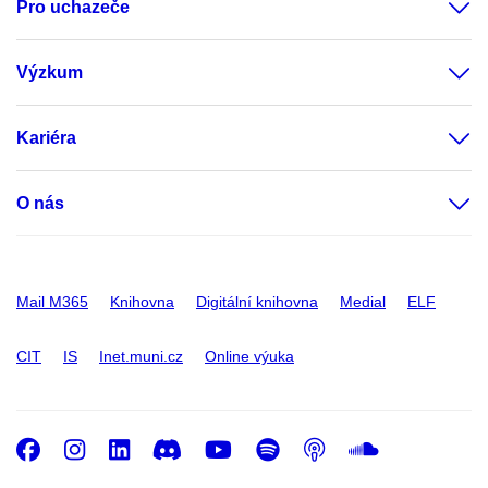
Pro uchazeče
Výzkum
Kariéra
O nás
Mail M365
Knihovna
Digitální knihovna
Medial
ELF
CIT
IS
Inet.muni.cz
Online výuka
Facebook
Instagram
LinkedIn
Discord
Youtube
Spotify
Podcast
SoundC