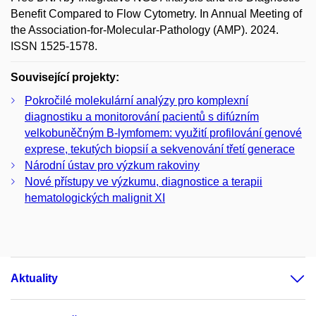
Benefit Compared to Flow Cytometry. In Annual Meeting of
the Association-for-Molecular-Pathology (AMP). 2024.
ISSN 1525-1578.
Související projekty:
Pokročilé molekulární analýzy pro komplexní
diagnostiku a monitorování pacientů s difúzním
velkobuněčným B-lymfomem: využití profilování genové
exprese, tekutých biopsií a sekvenování třetí generace
Národní ústav pro výzkum rakoviny
Nové přístupy ve výzkumu, diagnostice a terapii
hematologických malignit XI
Aktuality