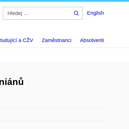
English
Hledej
...
tudující a CŽV
Zaměstnanci
Absolventi
iniánů