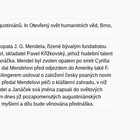
tiniánů. In Otevřený svět humanitních věd, Brno,
opata J. G. Mendela, řízené bývalým fundatistou
l, skladatel Pavel Křížkovský, jehož hudební talent
 Janáčka. Mendel byl zvolen opatem po smrti Cyrilla
s dal Mendelovi před odjezdem do Ameriky také F.
Šilingerem usiloval o založení česky psaných novin
 předal Mendelovi péči o klášterní zahradu, v níž
del a Janáček svá jména zapsali do světových
ávem dnes již pozapomenutých augustiniánských
ich myšlení a dílu bude věnována přednáška.