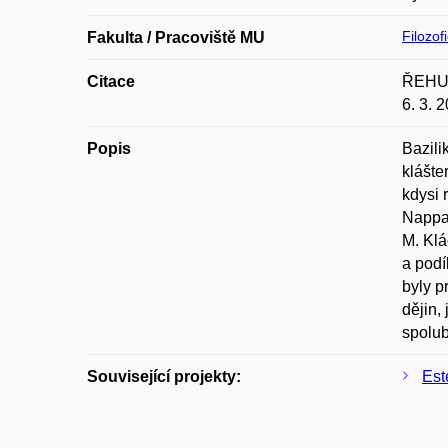
Filozof
Fakulta / Pracoviště MU
Citace
ŘEHULK
6. 3. 
Popis
Bazili
klášte
kdysi 
Nappa,
M. Klá
a podí
byly p
dějin,
spolub
Související projekty:
Este