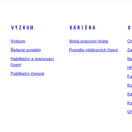
Výzkum
Kariéra
O
Výzkum
Volná pracovní místa
Or
Řešené projekty
Pravidla výběrových řízení
Za
Habilitační a jmenovací
Na
řízení
HR
Publikační činnost
Fa
Ko
Kd
Ko
Úř