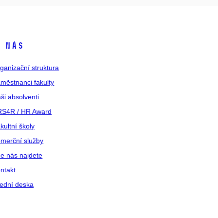
 nás
ganizační struktura
městnanci fakulty
ši absolventi
S4R / HR Award
kultní školy
merční služby
e nás najdete
ntakt
ední deska