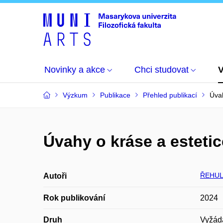
Novinky a akce
Chci studovat
Výzkum
Publikace
Přehled publikací
Úvah
Úvahy o kráse a esteti
ŘEHUL
Autoři
Rok publikování
2024
Druh
Vyžád