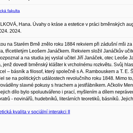
ická fakulta
OVÁ, Hana. Úvahy o kráse a estetice v práci brněnských augus
2024. 2024.
kou na Starém Brně znělo roku 1884 rekviem při zádušní mši za 
ra, třicetiletým Leošem Janáčkem. Rekviem složil Janáčkův učite
rozpoznal a na studia jej vyslal učitel Jiří Janáček, otec Leoše
 jenž dovedl brněnský klášter k vrcholnému rozkvětu. Svůj hla
cel – básník a filosof, který společně s A. Rambouskem a T. E. 
lel se na politických událostech revolučního roku 1848. Mimo to,
rováděny slavné pokusy s hrachem a jestřábníkem. Ačkoliv Men
 jejich dílo bylo spoluutvářeno i prací, myšlením a dílem nepr
ratrů - novinářů, hudebníků, literárních teoretiků, básníků. Jej
tická kvalita v sociální interakci II