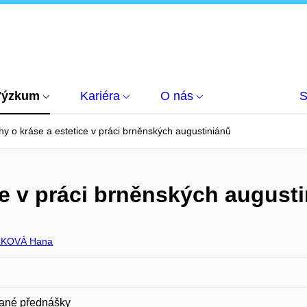
Výzkum
Kariéra
O nás
S
y o kráse a estetice v práci brněnských augustiniánů
ce v práci brněnských august
KOVÁ Hana
ané přednášky