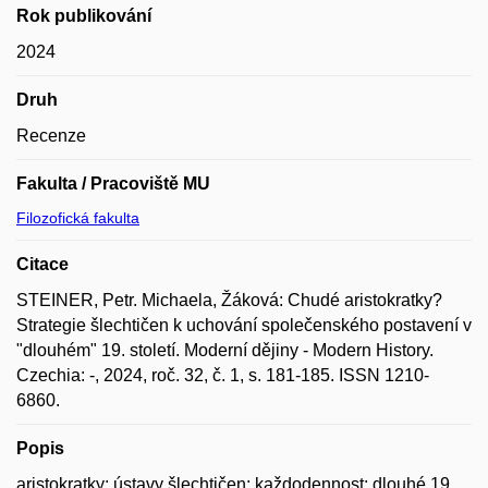
Rok publikování
2024
Druh
Recenze
Fakulta / Pracoviště MU
Filozofická fakulta
Citace
STEINER, Petr. Michaela, Žáková: Chudé aristokratky?
Strategie šlechtičen k uchování společenského postavení v
"dlouhém" 19. století. Moderní dějiny - Modern History.
Czechia: -, 2024, roč. 32, č. 1, s. 181-185. ISSN 1210-
6860.
Popis
aristokratky; ústavy šlechtičen; každodennost; dlouhé 19.