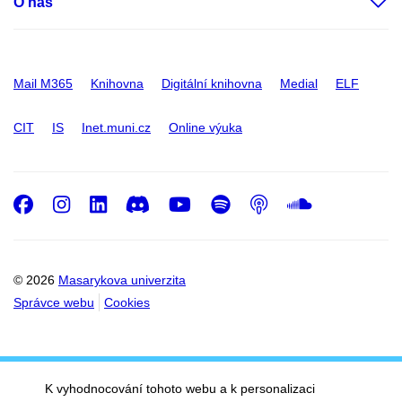
O nás
Mail M365
Knihovna
Digitální knihovna
Medial
ELF
CIT
IS
Inet.muni.cz
Online výuka
Facebook
Instagram
LinkedIn
Discord
Youtube
Spotify
Podcast
SoundC
© 2026
Masarykova univerzita
Správce webu
Cookies
K vyhodnocování tohoto webu a k personalizaci