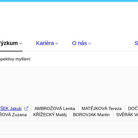
Výzkum
Kariéra
O nás
S
pektivy myšlení
ŠEK Jakub
AMBROŽOVÁ Lenka
MATĚJKOVÁ Tereza
DOČ
ŘOVÁ Zuzana
KŘÍŽECKÝ Matěj
BOROVJAK Martin
SVĚRÁK Vo