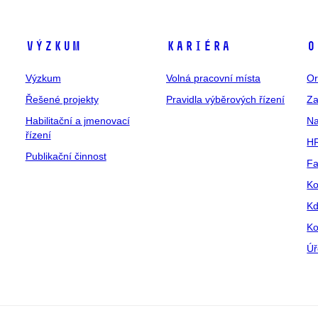
Výzkum
Kariéra
O
Výzkum
Volná pracovní místa
Or
Řešené projekty
Pravidla výběrových řízení
Za
Habilitační a jmenovací
Na
řízení
HR
Publikační činnost
Fa
Ko
Kd
Ko
Úř