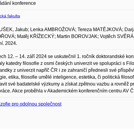
ádání konference
ická fakulta
ŠEK, Jakub; Lenka AMBROŽOVÁ; Tereza MATĚJKOVÁ; Dar
ŘOVÁ; Matěj KŘÍŽECKÝ; Martin BOROVJAK; Vojtěch SVĚRÁK;
í. 2024.
ch 12. – 14. září 2024 se uskutečnil 1. ročník doktorandské ko
ly katedry filosofie z osmi českých univerzit ve spolupráci s F
andky z univerzit napříč ČR i ze zahraničí přednesli své příspěv
gie, etika, filosofie umělé inteligence, estetika, či politická fi
avit své badatelské výzkumy a získat zpětnou vazbu a rovněž pr
práce. Akce proběhla v Akademickém konferenčním centru AV Č
ozofie pro odolnou společnost