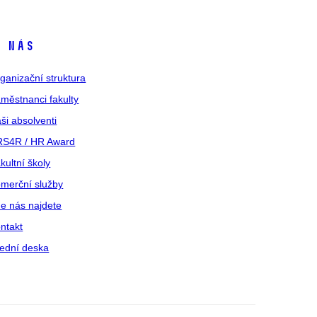
 nás
ganizační struktura
městnanci fakulty
ši absolventi
S4R / HR Award
kultní školy
merční služby
e nás najdete
ntakt
ední deska