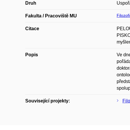
Druh
Uspoř
Filozof
Fakulta / Pracoviště MU
Citace
PELOU
PISKO
myšlen
Popis
Ve dne
pořáda
doktor
ontolo
předst
spolu
Související projekty:
Fil