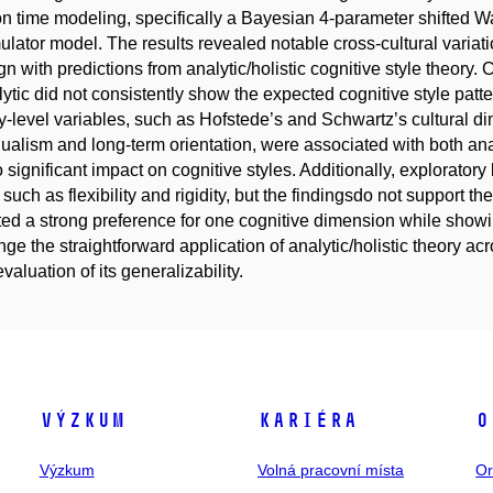
on time modeling, specifically a Bayesian 4-parameter shifted Wald
lator model. The results revealed notable cross-cultural variatio
ign with predictions from analytic/holistic cognitive style theory. 
lytic did not consistently show the expected cognitive style patt
y-level variables, such as Hofstede’s and Schwartz’s cultural 
dualism and long-term orientation, were associated with both anal
 significant impact on cognitive styles. Additionally, exploratory
 such as flexibility and rigidity, but the findingsdo not support th
ted a strong preference for one cognitive dimension while showi
nge the straightforward application of analytic/holistic theory a
evaluation of its generalizability.
Výzkum
Kariéra
O
Výzkum
Volná pracovní místa
Or