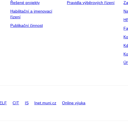
Řešené projekty
Pravidla výběrových řízení
Za
Habilitační a jmenovací
Na
řízení
HR
Publikační činnost
Fa
Ko
Kd
Ko
Úř
ELF
CIT
IS
Inet.muni.cz
Online výuka