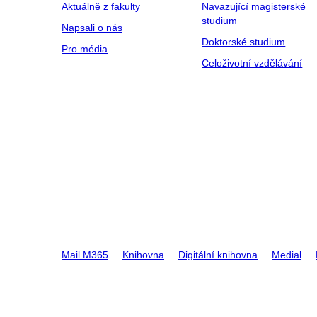
Aktuálně z fakulty
Navazující magisterské
studium
Napsali o nás
Doktorské studium
Pro média
Celoživotní vzdělávání
Mail M365
Knihovna
Digitální knihovna
Medial