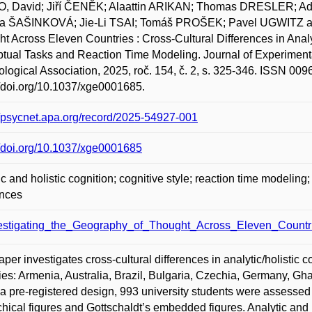
, David; Jiří ČENĚK; Alaattin ARIKAN; Thomas DRESLER; 
ta ŠAŠINKOVÁ; Jie-Li TSAI; Tomáš PROŠEK; Pavel UGWITZ a 
t Across Eleven Countries : Cross-Cultural Differences in Analy
tual Tasks and Reaction Time Modeling. Journal of Experimen
logical Association, 2025, roč. 154, č. 2, s. 325-346. ISSN 00
//doi.org/10.1037/xge0001685.
//psycnet.apa.org/record/2025-54927-001
//doi.org/10.1037/xge0001685
ic and holistic cognition; cognitive style; reaction time modeling; 
ences
estigating_the_Geography_of_Thought_Across_Eleven_Countri
aper investigates cross-cultural differences in analytic/holistic 
ies: Armenia, Australia, Brazil, Bulgaria, Czechia, Germany, Gh
a pre-registered design, 993 university students were assessed
chical figures and Gottschaldt’s embedded figures. Analytic and 