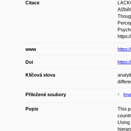
Citace
LACKO
Alžbě
Though
Percep
Psycho
https:
www
https:
Doi
https:
Klíčová slova
analyt
differ
Přiložené soubory
Inv
Popis
This p
countr
Using 
hierar