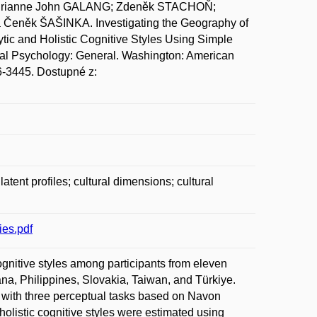
Adrianne John GALANG; Zdeněk STACHOŇ;
Čeněk ŠAŠINKA. Investigating the Geography of
tic and Holistic Cognitive Styles Using Simple
tal Psychology: General. Washington: American
96-3445. Dostupné z:
latent profiles; cultural dimensions; cultural
es.pdf
cognitive styles among participants from eleven
ana, Philippines, Slovakia, Taiwan, and Türkiye.
 with three perceptual tasks based on Navon
holistic cognitive styles were estimated using