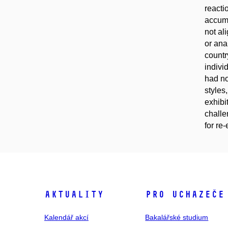
reacti
accumu
not al
or ana
countr
indivi
had no
styles,
exhibi
challe
for re-
Aktuality
Pro uchazeče
Kalendář akcí
Bakalářské studium