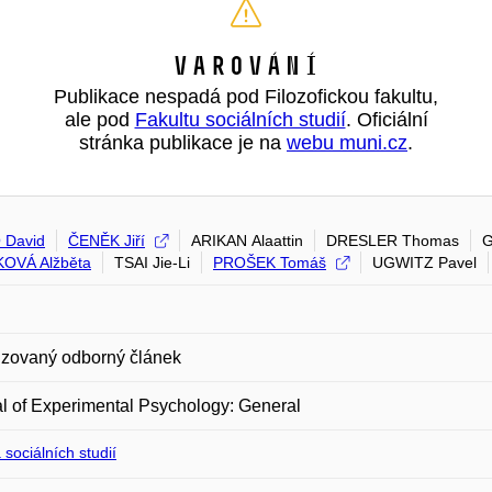
Varování
Publikace nespadá pod Filozofickou fakultu,
ale pod
Fakultu sociálních studií
. Oficiální
stránka publikace je na
webu muni.cz
.
 David
ČENĚK Jiří
ARIKAN Alaattin
DRESLER Thomas
G
OVÁ Alžběta
TSAI Jie-Li
PROŠEK Tomáš
UGWITZ Pavel
zovaný odborný článek
l of Experimental Psychology: General
 sociálních studií