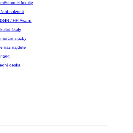
městnanci fakulty
ši absolventi
S4R / HR Award
kultní školy
merční služby
e nás najdete
ntakt
ední deska