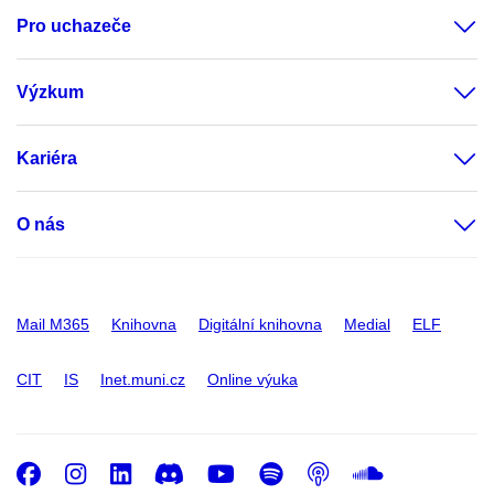
Pro uchazeče
Výzkum
Kariéra
O nás
Mail M365
Knihovna
Digitální knihovna
Medial
ELF
CIT
IS
Inet.muni.cz
Online výuka
Facebook
Instagram
LinkedIn
Discord
Youtube
Spotify
Podcast
SoundC