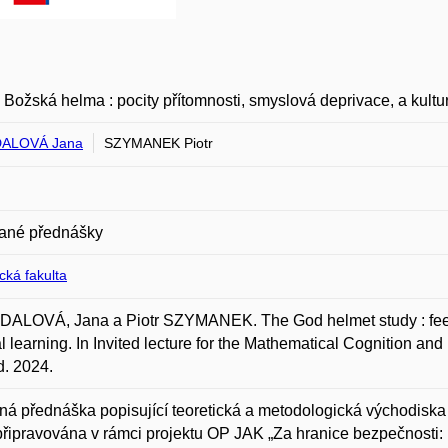
 Božská helma : pocity přítomnosti, smyslová deprivace, a kultu
ALOVÁ Jana
SZYMANEK Piotr
ané přednášky
ická fakulta
ALOVÁ, Jana a Piotr SZYMANEK. The God helmet study : feelin
al learning. In Invited lecture for the Mathematical Cognition an
. 2024.
á přednáška popisující teoretická a metodologická východiska s
řipravována v rámci projektu OP JAK „Za hranice bezpečnosti: ro