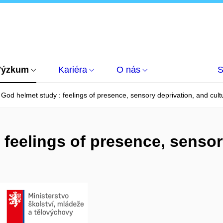
Výzkum
Kariéra
O nás
S
God helmet study : feelings of presence, sensory deprivation, and cultu
 feelings of presence, sensor