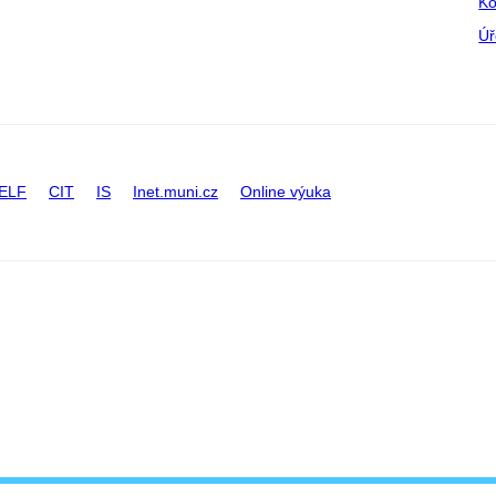
Ko
Úř
ELF
CIT
IS
Inet.muni.cz
Online výuka