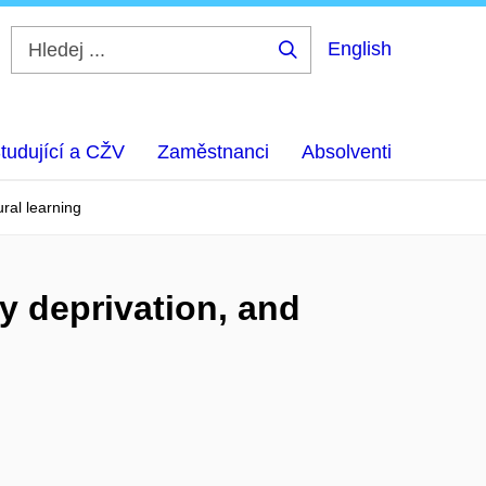
English
Hledej
...
tudující a CŽV
Zaměstnanci
Absolventi
ral learning
y deprivation, and