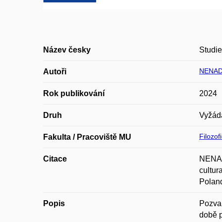
Název česky
Studie
NENAD
Autoři
Rok publikování
2024
Druh
Vyžád
Filozof
Fakulta / Pracoviště MU
Citace
NENAD
cultur
Poland
Popis
Pozvan
době p