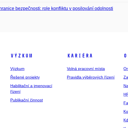
hranice bezpečnosti: role konfliktu v posilování odolnosti
Výzkum
Kariéra
O
Výzkum
Volná pracovní místa
Or
Řešené projekty
Pravidla výběrových řízení
Za
Habilitační a jmenovací
Na
řízení
HR
Publikační činnost
Fa
Ko
Kd