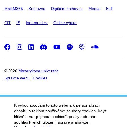
Mail M365
Knihovna
Digitální knihovna
Medial
ELF
CIT
IS
Inet.muni.cz
Online výuka
Facebook
Instagram
LinkedIn
Discord
Youtube
Spotify
Podcast
SoundC
© 2026
Masarykova univerzita
Správce webu
Cookies
K vyhodnocování tohoto webu a k personalizaci
obsahu a reklam používáme soubory cookies. Když
klikněte na „přijmout cookies", poskytnete nám
souhlas k jejich uložení, správě a analýze.