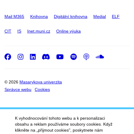
Mail M365
Knihovna
Digitální knihovna
Medial
ELF
CIT
IS
Inet.muni.cz
Online výuka
Facebook
Instagram
LinkedIn
Discord
Youtube
Spotify
Podcast
SoundC
© 2026
Masarykova univerzita
Správce webu
Cookies
K vyhodnocování tohoto webu a k personalizaci
obsahu a reklam používáme soubory cookies. Když
klikněte na „přijmout cookies", poskytnete nám