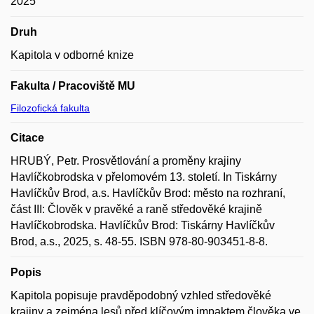
2025
Druh
Kapitola v odborné knize
Fakulta / Pracoviště MU
Filozofická fakulta
Citace
HRUBÝ, Petr. Prosvětlování a proměny krajiny
Havlíčkobrodska v přelomovém 13. století. In Tiskárny
Havlíčkův Brod, a.s. Havlíčkův Brod: město na rozhraní,
část III: Člověk v pravěké a raně středověké krajině
Havlíčkobrodska. Havlíčkův Brod: Tiskárny Havlíčkův
Brod, a.s., 2025, s. 48-55. ISBN 978-80-903451-8-8.
Popis
Kapitola popisuje pravděpodobný vzhled středověké
krajiny a zejména lesů před klíčovým impaktem člověka ve