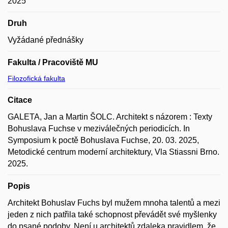
2025
Druh
Vyžádané přednášky
Fakulta / Pracoviště MU
Filozofická fakulta
Citace
GALETA, Jan a Martin ŠOLC. Architekt s názorem : Texty
Bohuslava Fuchse v meziválečných periodicích. In
Symposium k poctě Bohuslava Fuchse, 20. 03. 2025,
Metodické centrum moderní architektury, Vla Stiassni Brno.
2025.
Popis
Architekt Bohuslav Fuchs byl mužem mnoha talentů a mezi
jeden z nich patřila také schopnost převádět své myšlenky
do psané podoby. Není u architektů zdaleka pravidlem, že