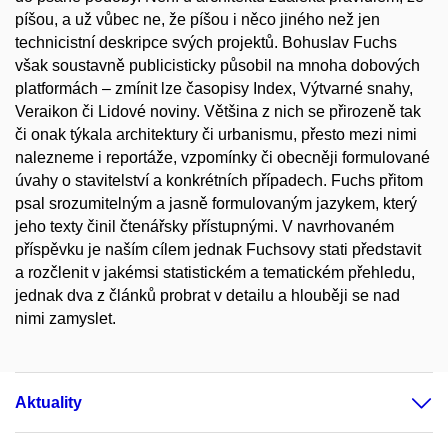
píšou, a už vůbec ne, že píšou i něco jiného než jen
technicistní deskripce svých projektů. Bohuslav Fuchs
však soustavně publicisticky působil na mnoha dobových
platformách – zmínit lze časopisy Index, Výtvarné snahy,
Veraikon či Lidové noviny. Většina z nich se přirozeně tak
či onak týkala architektury či urbanismu, přesto mezi nimi
nalezneme i reportáže, vzpomínky či obecněji formulované
úvahy o stavitelství a konkrétních případech. Fuchs přitom
psal srozumitelným a jasně formulovaným jazykem, který
jeho texty činil čtenářsky přístupnými. V navrhovaném
příspěvku je naším cílem jednak Fuchsovy stati představit
a rozčlenit v jakémsi statistickém a tematickém přehledu,
jednak dva z článků probrat v detailu a hlouběji se nad
nimi zamyslet.
Aktuality