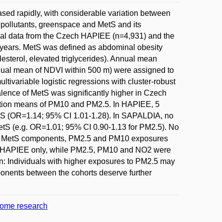
ed rapidly, with considerable variation between
 pollutants, greenspace and MetS and its
al data from the Czech HAPIEE (n=4,931) and the
years. MetS was defined as abdominal obesity
esterol, elevated triglycerides). Annual mean
ual mean of NDVI within 500 m) were assigned to
ltivariable logistic regressions with cluster-robust
valence of MetS was significantly higher in Czech
ation means of PM10 and PM2.5. In HAPIEE, 5
tS (OR=1.14; 95% CI 1.01-1.28). In SAPALDIA, no
etS (e.g. OR=1.01; 95% CI 0.90-1.13 for PM2.5). No
 of MetS components, PM2.5 and PM10 exposures
in HAPIEE only, while PM2.5, PM10 and NO2 were
n: Individuals with higher exposures to PM2.5 may
mponents between the cohorts deserve further
some research