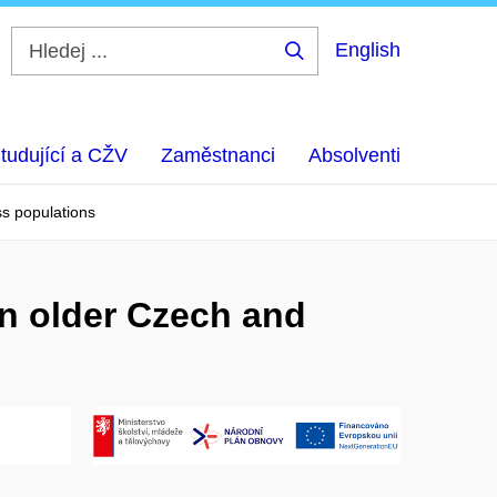
English
Hledej
...
tudující a CŽV
Zaměstnanci
Absolventi
ss populations
in older Czech and