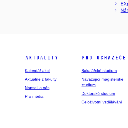
EXp
Nár
Aktuality
Pro uchazeče
Kalendář akcí
Bakalářské studium
Aktuálně z fakulty
Navazující magisterské
studium
Napsali o nás
Doktorské studium
Pro média
Celoživotní vzdělávání