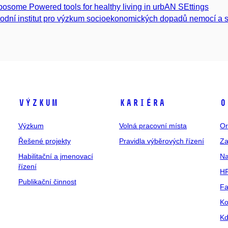
osome Powered tools for healthy living in urbAN SEttings
odní institut pro výzkum socioekonomických dopadů nemocí a s
Výzkum
Kariéra
O
Výzkum
Volná pracovní místa
Or
Řešené projekty
Pravidla výběrových řízení
Za
Habilitační a jmenovací
Na
řízení
HR
Publikační činnost
Fa
Ko
Kd