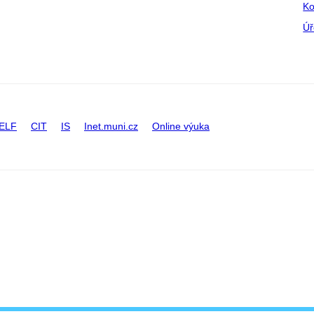
Ko
Úř
ELF
CIT
IS
Inet.muni.cz
Online výuka