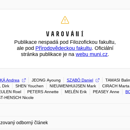
Varování
Publikace nespadá pod Filozofickou fakultu,
ale pod
Přírodovědeckou fakultu
. Oficiální
stránka publikace je na
webu muni.cz
.
KÁ Andrea
JEONG Ayoung
SZABÓ Daniel
TAMASI Balin
 Dirk
SHEN Youchen
NIEUWENHUIJSEN Mark
CIRACH Marta
ULEN Roel
PETERS Annette
MELÉN Erik
PEASEY Anne
BO
T-HENSCH Nicole
zovaný odborný článek