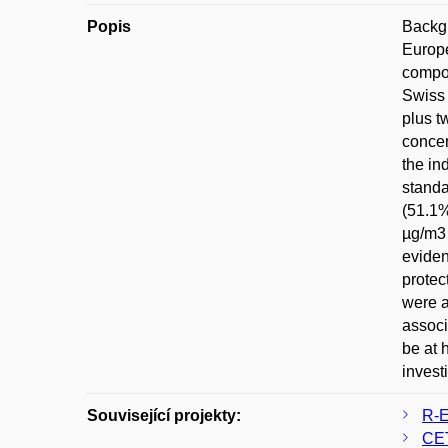
Popis
Backgr
Europe
compon
Swiss 
plus t
concen
the in
standa
(51.1%
µg/m3 
eviden
protec
were a
associ
be at 
invest
Související projekty:
R-E
CE