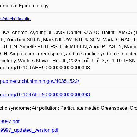
onmental Epidemiology
ovědecká fakulta
KÁ, Andrea; Ayoung JEONG; Daniel SZABÓ; Balint TAMAS
L; Youchen SHEN; Mark NIEUWENHUIJSEN; Marta CIRACH;
ULEN; Annette PETERS; Erik MELÉN; Anne PEASEY; Marti
. Air pollution, greenspace, and metabolic syndrome in olde
iology. Wolters Kluwer Health, 2025, roč. 9, č. 3, s. 1-10. ISS
//doi.org/10.1097/EE9.0000000000000393.
//pubmed.ncbi.nlm.nih.gov/40351522/
://doi.org/10.1097/EE9.0000000000000393
lic syndrome; Air pollution; Particulate matter; Greenspace; Cr
9997.pdf
9997_updated_version.pdf