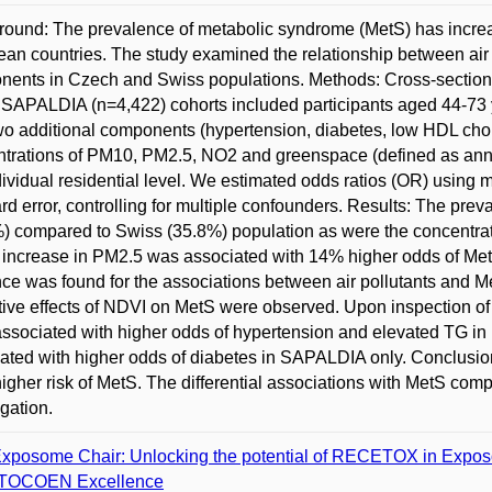
ound: The prevalence of metabolic syndrome (MetS) has increas
an countries. The study examined the relationship between air
ents in Czech and Swiss populations. Methods: Cross-section
SAPALDIA (n=4,422) cohorts included participants aged 44-73 
wo additional components (hypertension, diabetes, low HDL chol
trations of PM10, PM2.5, NO2 and greenspace (defined as ann
dividual residential level. We estimated odds ratios (OR) using mu
rd error, controlling for multiple confounders. Results: The pre
) compared to Swiss (35.8%) population as were the concentr
increase in PM2.5 was associated with 14% higher odds of Me
ce was found for the associations between air pollutants and M
tive effects of NDVI on MetS were observed. Upon inspection
ssociated with higher odds of hypertension and elevated TG 
ated with higher odds of diabetes in SAPALDIA only. Conclusio
higher risk of MetS. The differential associations with MetS co
igation.
xposome Chair: Unlocking the potential of RECETOX in Expo
TOCOEN Excellence