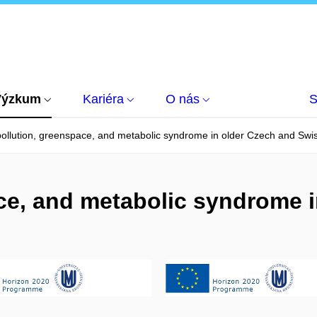
Výzkum
Kariéra
O nás
S
pollution, greenspace, and metabolic syndrome in older Czech and Swi
ace, and metabolic syndrome 