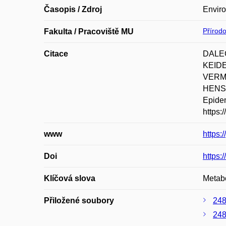
Časopis / Zdroj
Envir
Přírod
Fakulta / Pracoviště MU
Citace
DALEC
KEIDE
VERME
HENSCH
Epidem
https:
www
https:
Doi
https
Klíčová slova
Metabo
Přiložené soubory
248
248