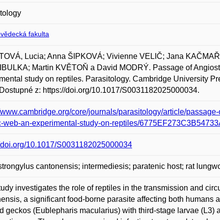
tology
ovědecká fakulta
OVÁ, Lucia; Anna ŠIPKOVÁ; Vivienne VELIČ; Jana KAČMAŘ
CIBULKA; Martin KVĚTOŇ a David MODRÝ. Passage of Angiostron
mental study on reptiles. Parasitology. Cambridge University Pre
Dostupné z: https://doi.org/10.1017/S0031182025000034.
//www.cambridge.org/core/journals/parasitology/article/passage
ic-web-an-experimental-study-on-reptiles/6775EF273C3B54
://doi.org/10.1017/S0031182025000034
trongylus cantonensis; intermediesis; paratenic host; rat lungwo
tudy investigates the role of reptiles in the transmission and ci
ensis, a significant food-borne parasite affecting both humans
d geckos (Eublepharis macularius) with third-stage larvae (L3) a