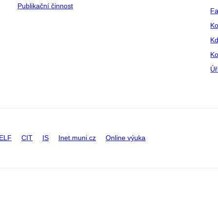
Publikační činnost
Fa
Ko
Kd
Ko
Úř
ELF
CIT
IS
Inet.muni.cz
Online výuka