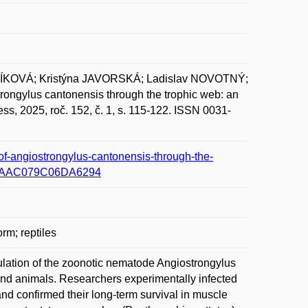
ÍKOVÁ; Kristýna JAVORSKÁ; Ladislav NOVOTNÝ;
gylus cantonensis through the trophic web: an
ss, 2025, roč. 152, č. 1, s. 115-122. ISSN 0031-
-of-angiostrongylus-cantonensis-through-the-
733AAC079C06DA6294
rm; reptiles
rculation of the zoonotic nematode Angiostrongylus
 and animals. Researchers experimentally infected
nd confirmed their long-term survival in muscle