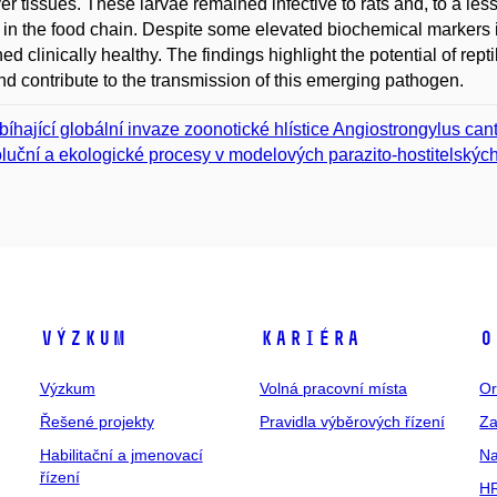
ver tissues. These larvae remained infective to rats and, to a les
 in the food chain. Despite some elevated biochemical markers 
ed clinically healthy. The findings highlight the potential of rept
d contribute to the transmission of this emerging pathogen.
bíhající globální invaze zoonotické hlístice Angiostrongylus can
luční a ekologické procesy v modelových parazito-hostitelský
Výzkum
Kariéra
O
Výzkum
Volná pracovní místa
Or
Řešené projekty
Pravidla výběrových řízení
Za
Habilitační a jmenovací
Na
řízení
HR