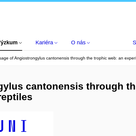
Výzkum
Kariéra
O nás
S
age of Angiostrongylus cantonensis through the trophic web: an experi
ylus cantonensis through th
eptiles