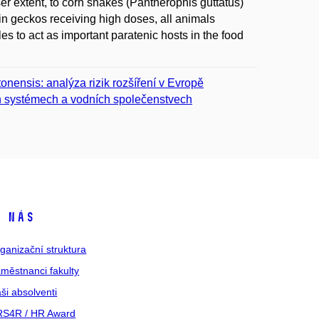
ser extent, to corn snakes (Pantherophis guttatus)
in geckos receiving high doses, all animals
iles to act as important paratenic hosts in the food
tonensis: analýza rizik rozšíření v Evropě
ch systémech a vodních společenstvech
 nás
ganizační struktura
městnanci fakulty
ši absolventi
S4R / HR Award