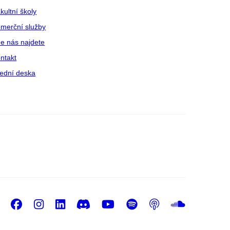
kultní školy
merční služby
e nás najdete
ntakt
ední deska
Facebook
Instagram
LinkedIn
Discord
Youtube
Spotify
Podcast
Sound