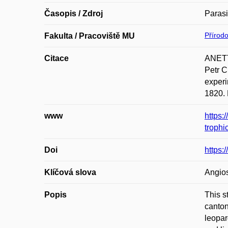
Časopis / Zdroj
Parasi
Přírod
Fakulta / Pracoviště MU
Citace
ANETT
Petr 
experi
1820. 
www
https:
troph
Doi
https
Klíčová slova
Angios
Popis
This s
canton
leopar