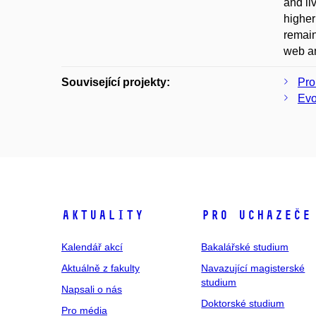
and li
higher
remain
web an
Související projekty:
Pro
Evo
Aktuality
Pro uchazeče
Kalendář akcí
Bakalářské studium
Aktuálně z fakulty
Navazující magisterské
studium
Napsali o nás
Doktorské studium
Pro média