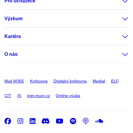
Pro uchazeče
Výzkum
Kariéra
O nás
Mail M365
Knihovna
Digitální knihovna
Medial
ELF
CIT
IS
Inet.muni.cz
Online výuka
Facebook
Instagram
LinkedIn
Discord
Youtube
Spotify
Podcast
SoundC