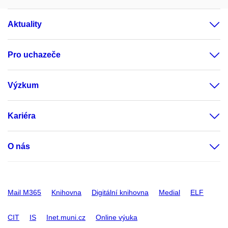
Aktuality
Pro uchazeče
Výzkum
Kariéra
O nás
Mail M365
Knihovna
Digitální knihovna
Medial
ELF
CIT
IS
Inet.muni.cz
Online výuka