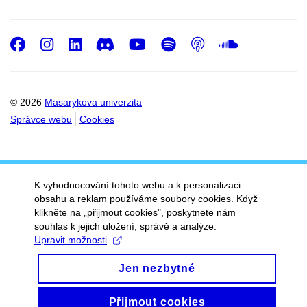
Facebook
Instagram
LinkedIn
Discord
Youtube
Spotify
Podcast
SoundC
© 2026
Masarykova univerzita
Správce webu
Cookies
K vyhodnocování tohoto webu a k personalizaci
obsahu a reklam používáme soubory cookies. Když
klikněte na „přijmout cookies", poskytnete nám
souhlas k jejich uložení, správě a analýze.
Upravit možnosti
Jen nezbytné
Přijmout cookies