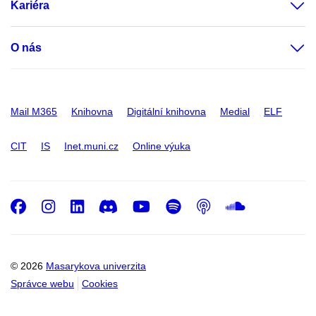
Kariéra
O nás
Mail M365
Knihovna
Digitální knihovna
Medial
ELF
CIT
IS
Inet.muni.cz
Online výuka
Facebook
Instagram
LinkedIn
Discord
Youtube
Spotify
Podcast
SoundC
© 2026
Masarykova univerzita
Správce webu
Cookies