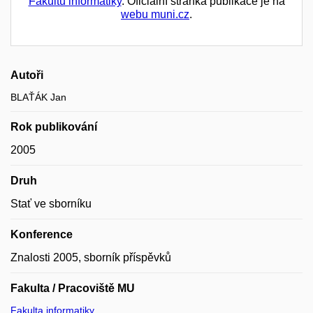
Fakultu informatiky
. Oficiální stránka publikace je na
webu muni.cz
.
Autoři
BLAŤÁK Jan
Rok publikování
2005
Druh
Stať ve sborníku
Konference
Znalosti 2005, sborník příspěvků
Fakulta / Pracoviště MU
Fakulta informatiky