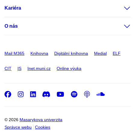
Kariéra
O nás
Mail M365
Knihovna
Digitální knihovna
Medial
ELF
CIT
IS
Inet.muni.cz
Online výuka
Facebook
Instagram
LinkedIn
Discord
Youtube
Spotify
Podcast
SoundC
© 2026
Masarykova univerzita
Správce webu
Cookies