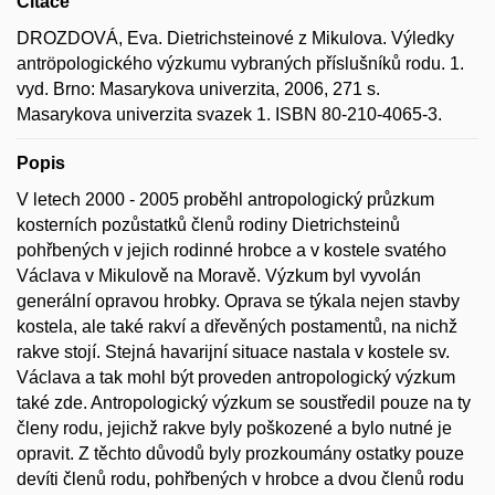
Citace
DROZDOVÁ, Eva. Dietrichsteinové z Mikulova. Výledky
antröpologického výzkumu vybraných příslušníků rodu. 1.
vyd. Brno: Masarykova univerzita, 2006, 271 s.
Masarykova univerzita svazek 1. ISBN 80-210-4065-3.
Popis
V letech 2000 - 2005 proběhl antropologický průzkum
kosterních pozůstatků členů rodiny Dietrichsteinů
pohřbených v jejich rodinné hrobce a v kostele svatého
Václava v Mikulově na Moravě. Výzkum byl vyvolán
generální opravou hrobky. Oprava se týkala nejen stavby
kostela, ale také rakví a dřevěných postamentů, na nichž
rakve stojí. Stejná havarijní situace nastala v kostele sv.
Václava a tak mohl být proveden antropologický výzkum
také zde. Antropologický výzkum se soustředil pouze na ty
členy rodu, jejichž rakve byly poškozené a bylo nutné je
opravit. Z těchto důvodů byly prozkoumány ostatky pouze
devíti členů rodu, pohřbených v hrobce a dvou členů rodu