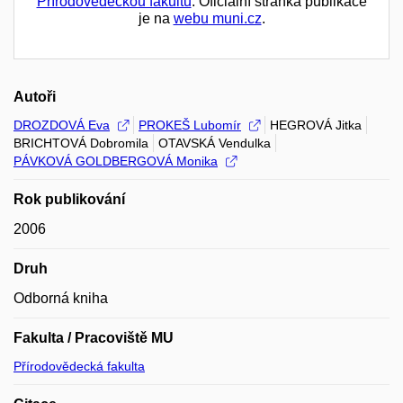
Přírodovědeckou fakultu
. Oficiální stránka publikace
je na
webu muni.cz
.
Autoři
DROZDOVÁ Eva
PROKEŠ Lubomír
HEGROVÁ Jitka
BRICHTOVÁ Dobromila
OTAVSKÁ Vendulka
PÁVKOVÁ GOLDBERGOVÁ Monika
Rok publikování
2006
Druh
Odborná kniha
Fakulta / Pracoviště MU
Přírodovědecká fakulta