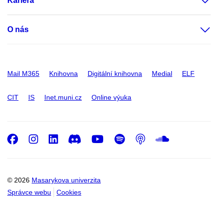
Kariéra
O nás
Mail M365
Knihovna
Digitální knihovna
Medial
ELF
CIT
IS
Inet.muni.cz
Online výuka
Facebook
Instagram
LinkedIn
Discord
Youtube
Spotify
Podcast
SoundC
© 2026
Masarykova univerzita
Správce webu
Cookies