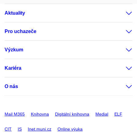
Aktuality
Pro uchazeče
Výzkum
Kariéra
O nás
Mail M365
Knihovna
Digitální knihovna
Medial
ELF
CIT
IS
Inet.muni.cz
Online výuka