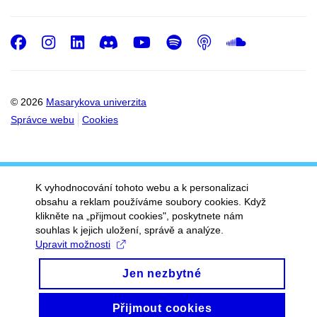
Facebook
Instagram
LinkedIn
Discord
Youtube
Spotify
Podcast
SoundC
© 2026
Masarykova univerzita
Správce webu
Cookies
K vyhodnocování tohoto webu a k personalizaci
obsahu a reklam používáme soubory cookies. Když
klikněte na „přijmout cookies", poskytnete nám
souhlas k jejich uložení, správě a analýze.
Upravit možnosti
Jen nezbytné
Přijmout cookies