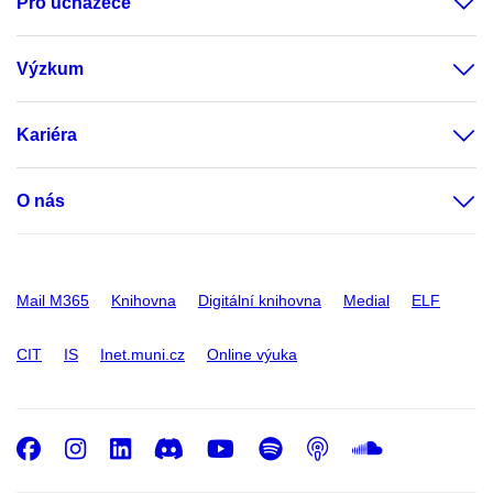
Pro uchazeče
Výzkum
Kariéra
O nás
Mail M365
Knihovna
Digitální knihovna
Medial
ELF
CIT
IS
Inet.muni.cz
Online výuka
Facebook
Instagram
LinkedIn
Discord
Youtube
Spotify
Podcast
SoundC