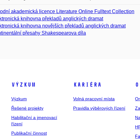
odní akademická licence Literature Online Fulltext Collection
ktronická knihovna překladů anglických dramat
ktronická knihovna novějších překladů anglických dramat
tinentální přesahy Shakespearova díla
Výzkum
Kariéra
O
Výzkum
Volná pracovní místa
Or
Řešené projekty
Pravidla výběrových řízení
Za
Habilitační a jmenovací
Na
řízení
HR
Publikační činnost
Fa