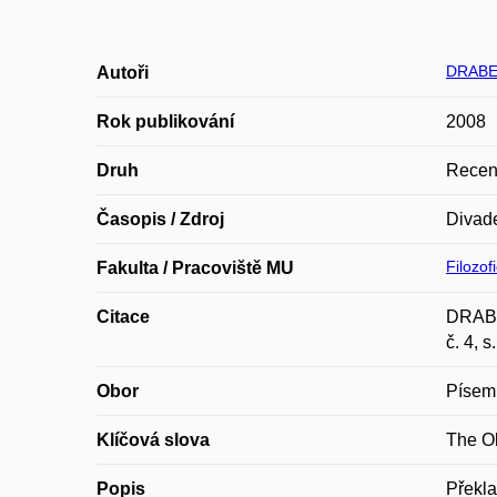
DRABE
Autoři
Rok publikování
2008
Druh
Recen
Časopis / Zdroj
Divade
Filozof
Fakulta / Pracoviště MU
Citace
DRABEK
č. 4, 
Obor
Písemn
Klíčová slova
The Ol
Popis
Překla