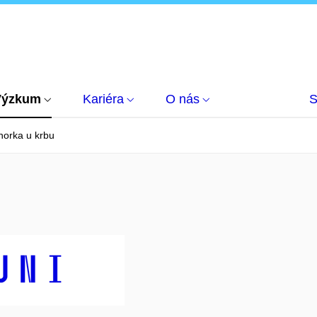
Výzkum
Kariéra
O nás
S
horka u krbu