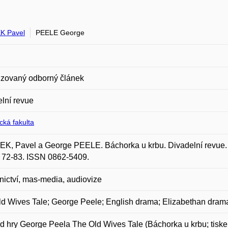
K Pavel
PEELE George
zovaný odborný článek
lní revue
ická fakulta
, Pavel a George PEELE. Báchorka u krbu. Divadelní revue. P
s. 72-83. ISSN 0862-5409.
ictví, mas-media, audiovize
d Wives Tale; George Peele; English drama; Elizabethan drama
d hry George Peela The Old Wives Tale (Báchorka u krbu; tisk