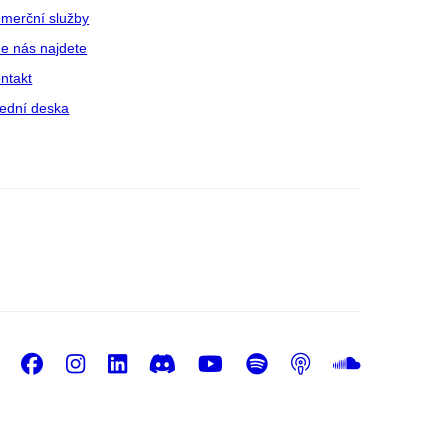
merční služby
e nás najdete
ntakt
ední deska
Facebook
Instagram
LinkedIn
Discord
Youtube
Spotify
Podcast
Sound