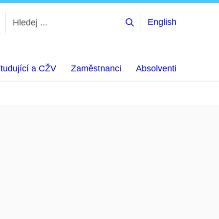
English
Hledej
...
tudující a CŽV
Zaměstnanci
Absolventi