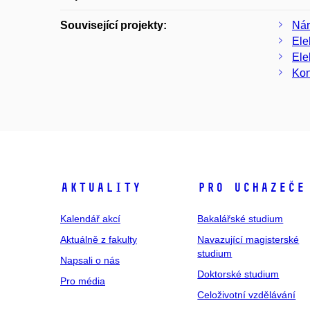
Související projekty:
Nár
Ele
Ele
Kon
Aktuality
Pro uchazeče
Kalendář akcí
Bakalářské studium
Aktuálně z fakulty
Navazující magisterské
studium
Napsali o nás
Doktorské studium
Pro média
Celoživotní vzdělávání