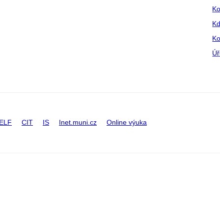
Ko
Kd
Ko
Úř
ELF
CIT
IS
Inet.muni.cz
Online výuka