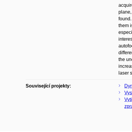
acquir
plane,
found.
them i
especi
intere
autofo
differ
the un
increa
laser 
Související projekty:
Dyn
Vys
Vyt
zpr