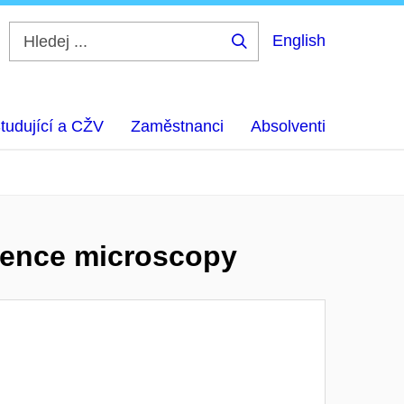
English
Hledej
...
tudující a CŽV
Zaměstnanci
Absolventi
cence microscopy