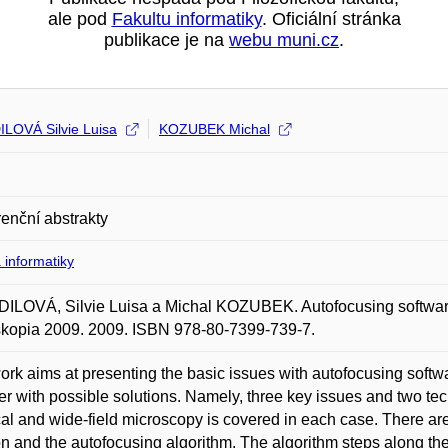
ale pod
Fakultu informatiky
. Oficiální stránka
publikace je na
webu muni.cz
.
LOVÁ Silvie Luisa
KOZUBEK Michal
enční abstrakty
 informatiky
LOVÁ, Silvie Luisa a Michal KOZUBEK. Autofocusing software 
skopia 2009. 2009. ISBN 978-80-7399-739-7.
ork aims at presenting the basic issues with autofocusing soft
er with possible solutions. Namely, three key issues and two t
al and wide-field microscopy is covered in each case. There are
on and the autofocusing algorithm. The algorithm steps along th