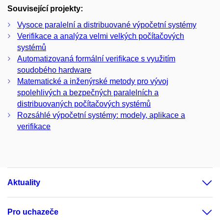
Související projekty:
Vysoce paralelní a distribuované výpočetní systémy
Verifikace a analýza velmi velkých počítačových
systémů
Automatizovaná formální verifikace s využitím
soudobého hardware
Matematické a inženýrské metody pro vývoj
spolehlivých a bezpečných paralelních a
distribuovaných počítačových systémů
Rozsáhlé výpočetní systémy: modely, aplikace a
verifikace
Aktuality
Pro uchazeče