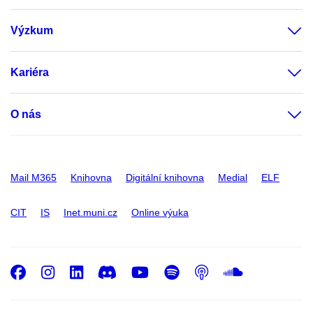
Výzkum
Kariéra
O nás
Mail M365
Knihovna
Digitální knihovna
Medial
ELF
CIT
IS
Inet.muni.cz
Online výuka
Facebook
Instagram
LinkedIn
Discord
Youtube
Spotify
Podcast
SoundC