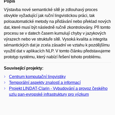
Popis
Výstavba nové semantické sítě je zdlouhavý proces
obvykle vyžadující jak ruční lingvistickou práci, tak
poloautomatické metody na přidávání nebo překlad nových
dat, které musí být následně ručně zkontrolovány. Při tomto
procesu se v datech časem kumulují chyby v jazykových
výrazech nebo ve struktuře sítě. Vysoká kvalita a integrita
sémantických dat je zcela zásadní ve vztahu k pozdějšímu
využití dat v aplikacích NLP. V tomto článku představujeme
prototyp systému, který nabízí řešení tohoto problému.
Související projekty:
Centrum komputační lingvistiky
Temporální aspekty znalostí a informací
Projekt LINDAT-Clarin - Vybudování a provoz českého
uzlu pan-evropské infrastruktury pro výzkum