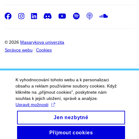
Facebook
Instagram
LinkedIn
Discord
Youtube
Spotify
Podcast
SoundC
© 2026
Masarykova univerzita
Správce webu
Cookies
K vyhodnocování tohoto webu a k personalizaci
obsahu a reklam používáme soubory cookies. Když
klikněte na „přijmout cookies", poskytnete nám
souhlas k jejich uložení, správě a analýze.
Upravit možnosti
Jen nezbytné
Přijmout cookies