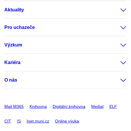
Aktuality
Pro uchazeče
Výzkum
Kariéra
O nás
Mail M365
Knihovna
Digitální knihovna
Medial
ELF
CIT
IS
Inet.muni.cz
Online výuka