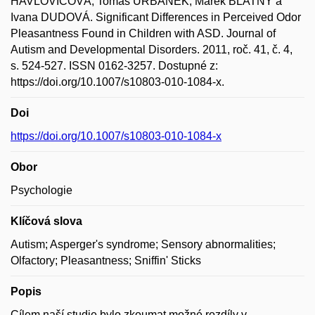
HAVLOVIČOVÁ; Tomáš URBÁNEK; Marek BLATNÝ a
Ivana DUDOVÁ. Significant Differences in Perceived Odor
Pleasantness Found in Children with ASD. Journal of
Autism and Developmental Disorders. 2011, roč. 41, č. 4,
s. 524-527. ISSN 0162-3257. Dostupné z:
https://doi.org/10.1007/s10803-010-1084-x.
Doi
https://doi.org/10.1007/s10803-010-1084-x
Obor
Psychologie
Klíčová slova
Autism; Asperger's syndrome; Sensory abnormalities;
Olfactory; Pleasantness; Sniffin' Sticks
Popis
Cílem naší studie bylo zkoumat možné rozdíly v