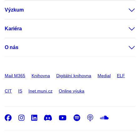
Výzkum
Kariéra
O nás
Mail M365
Knihovna
Digitální knihovna
Medial
ELF
CIT
IS
Inet.muni.cz
Online výuka
Facebook
Instagram
LinkedIn
Discord
Youtube
Spotify
Podcast
SoundC