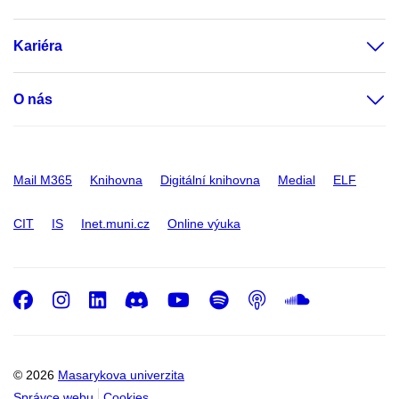
Kariéra
O nás
Mail M365
Knihovna
Digitální knihovna
Medial
ELF
CIT
IS
Inet.muni.cz
Online výuka
Facebook
Instagram
LinkedIn
Discord
Youtube
Spotify
Podcast
SoundC
© 2026
Masarykova univerzita
Správce webu
Cookies