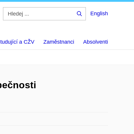
English
Hledej
...
tudující a CŽV
Zaměstnanci
Absolventi
pečnosti