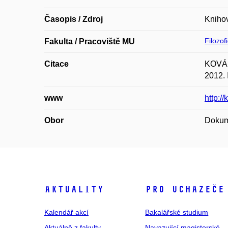
Časopis / Zdroj
Knihov
Filozof
Fakulta / Pracoviště MU
Citace
KOVÁŘO
2012.
www
http:/
Obor
Dokume
Aktuality
Pro uchazeče
Kalendář akcí
Bakalářské studium
Aktuálně z fakulty
Navazující magisterské