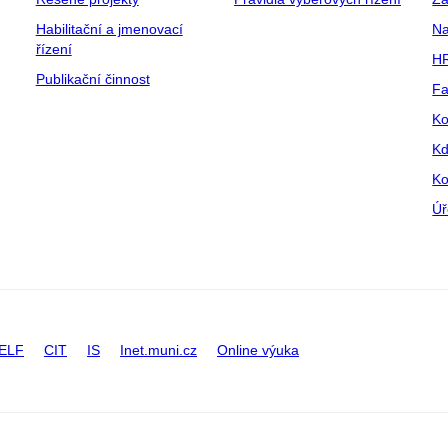
Habilitační a jmenovací
Na
řízení
HR
Publikační činnost
Fa
Ko
Kd
Ko
Úř
ELF
CIT
IS
Inet.muni.cz
Online výuka