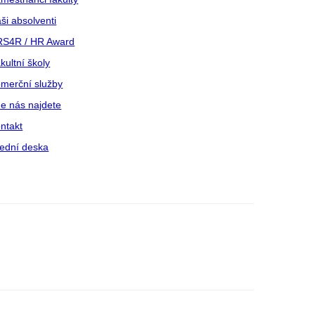
ši absolventi
S4R / HR Award
kultní školy
merční služby
e nás najdete
ntakt
ední deska