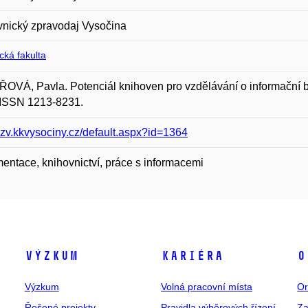
nický zpravodaj Vysočina
ická fakulta
VÁ, Pavla. Potenciál knihoven pro vzdělávání o informační b
 ISSN 1213-8231.
/kzv.kkvysociny.cz/default.aspx?id=1364
ntace, knihovnictví, práce s informacemi
Výzkum
Kariéra
O
Výzkum
Volná pracovní místa
Or
Řešené projekty
Pravidla výběrových řízení
Za