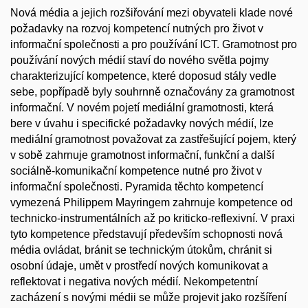
Nová média a jejich rozšiřování mezi obyvateli klade nové
požadavky na rozvoj kompetencí nutných pro život v
informační společnosti a pro používání ICT. Gramotnost pro
používání nových médií staví do nového světla pojmy
charakterizující kompetence, které doposud stály vedle
sebe, popřípadě byly souhrnně označovány za gramotnost
informační. V novém pojetí mediální gramotnosti, která
bere v úvahu i specifické požadavky nových médií, lze
mediální gramotnost považovat za zastřešující pojem, který
v sobě zahrnuje gramotnost informační, funkční a další
sociálně-komunikační kompetence nutné pro život v
informační společnosti. Pyramida těchto kompetencí
vymezená Philippem Mayringem zahrnuje kompetence od
technicko-instrumentálních až po kriticko-reflexivní. V praxi
tyto kompetence představují především schopnosti nová
média ovládat, bránit se technickým útokům, chránit si
osobní údaje, umět v prostředí nových komunikovat a
reflektovat i negativa nových médií. Nekompetentní
zacházení s novými médii se může projevit jako rozšíření