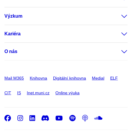
Výzkum
Kariéra
O nás
Mail M365
Knihovna
Digitální knihovna
Medial
ELF
CIT
IS
Inet.muni.cz
Online výuka
Facebook
Instagram
LinkedIn
Discord
Youtube
Spotify
Podcast
SoundC