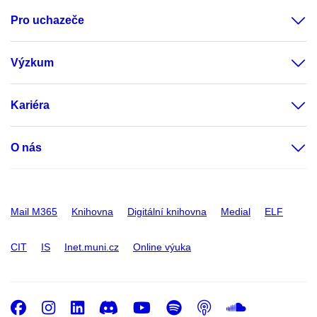
Pro uchazeče
Výzkum
Kariéra
O nás
Mail M365
Knihovna
Digitální knihovna
Medial
ELF
CIT
IS
Inet.muni.cz
Online výuka
Facebook
Instagram
LinkedIn
Discord
Youtube
Spotify
Podcast
SoundC