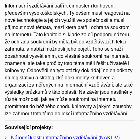
Informační vzdělávání patří k činnostem knihoven,
především vysokoškolských. Ty ovšem musí reagovat na
nové technologie a jejich využití ve společnosti a musí
přijmout nová témata, mezi která patří i ochrana soukromí
na internetu. Tato kapitola si klade za cíl podporu názoru,
že ochrana soukromí by měla být do vzdělávacích lekcí
zahrnuta, a nabízí možnosti jeho pojetí. Toho se snaží
dosáhnout vysvětlením, co vlastně soukromí na internetu
znamená, ale také proč by toto téma měli řešit uživatelé i
knihovny. Odpovědi na tyto otázky dokládají nejen odkazy
na legislativu a strategické dokumenty knihoven a
organizací zaměřených na informační vzdělávání, ale také
výsledky průzkumů v této oblasti. Na závěr jsou nastíněny
různé možnosti, jak se může soukromí na internetu
promítnout do běžného chodu knihovny a jakými způsoby
lze zahrnout toto téma do lekcí informačního vzdělávání.
Související projekty:
Národní klastr informačního vzdělávání (NAKLIV)