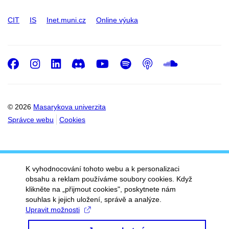
CIT
IS
Inet.muni.cz
Online výuka
Facebook
Instagram
LinkedIn
Discord
Youtube
Spotify
Podcast
SoundC
© 2026
Masarykova univerzita
Správce webu
Cookies
K vyhodnocování tohoto webu a k personalizaci
obsahu a reklam používáme soubory cookies. Když
klikněte na „přijmout cookies", poskytnete nám
souhlas k jejich uložení, správě a analýze.
Upravit možnosti