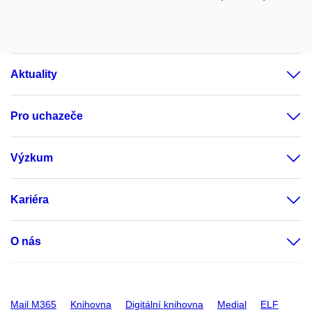
Aktuality
Pro uchazeče
Výzkum
Kariéra
O nás
Mail M365
Knihovna
Digitální knihovna
Medial
ELF