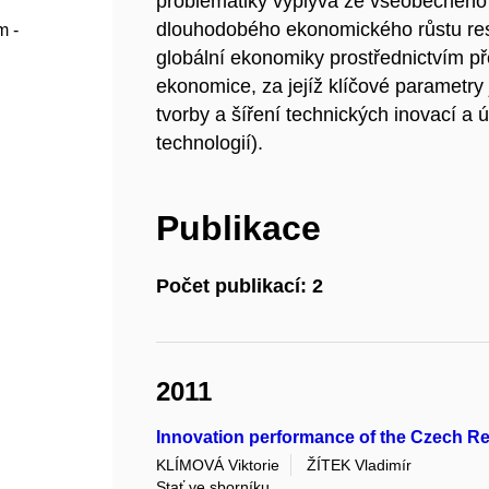
problematiky vyplývá ze všeobecného
dlouhodobého ekonomického růstu re
m -
globální ekonomiky prostřednictvím př
ekonomice, za jejíž klíčové parametr
tvorby a šíření technických inovací a
technologií).
Publikace
Počet publikací: 2
2011
Innovation performance of the Czech R
KLÍMOVÁ Viktorie
ŽÍTEK Vladimír
Stať ve sborníku