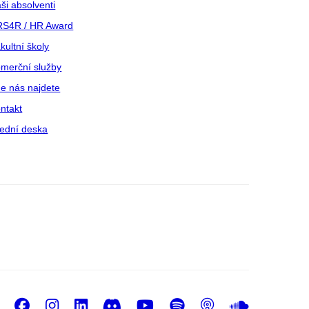
ši absolventi
S4R / HR Award
kultní školy
merční služby
e nás najdete
ntakt
ední deska
Facebook
Instagram
LinkedIn
Discord
Youtube
Spotify
Podcast
Sound