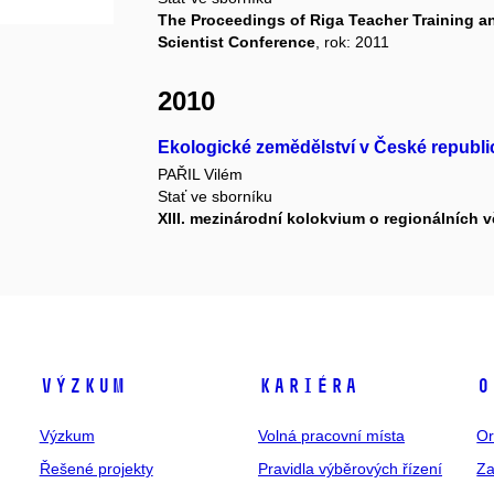
The Proceedings of Riga Teacher Training 
Scientist Conference
, rok: 2011
2010
Ekologické zemědělství v České republi
PAŘIL Vilém
Stať ve sborníku
XIII. mezinárodní kolokvium o regionálních 
Výzkum
Kariéra
O
Výzkum
Volná pracovní místa
Or
Řešené projekty
Pravidla výběrových řízení
Za