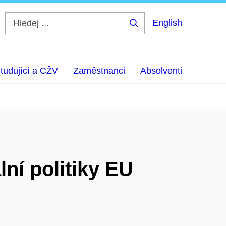
English
Hledej
...
tudující a CŽV
Zaměstnanci
Absolventi
lní politiky EU