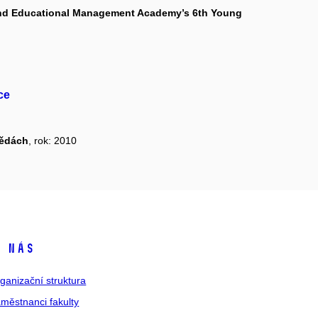
and Educational Management Academy’s 6th Young
ce
vědách
, rok: 2010
 nás
ganizační struktura
městnanci fakulty