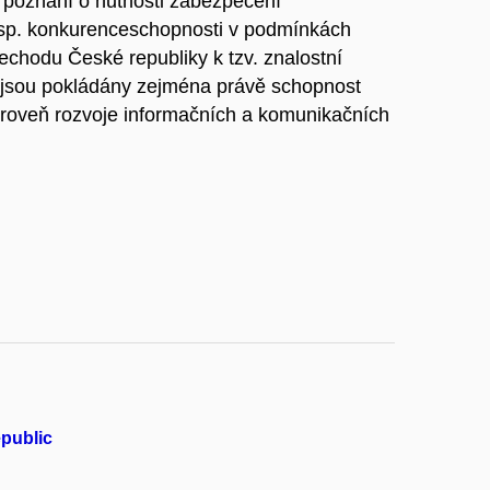
 poznání o nutnosti zabezpečení
sp. konkurenceschopnosti v podmínkách
echodu České republiky k tzv. znalostní
y jsou pokládány zejména právě schopnost
 úroveň rozvoje informačních a komunikačních
epublic