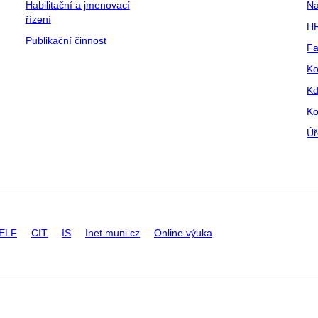
Habilitační a jmenovací
Na
řízení
HR
Publikační činnost
Fa
Ko
Kd
Ko
Úř
ELF
CIT
IS
Inet.muni.cz
Online výuka