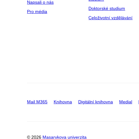
Napsali o nás
Doktorské studium
Pro média
Celoživotní vzdělávání
Mail M365
Knihovna
Digitální knihovna
Medial
© 2026
Masarykova univerzita