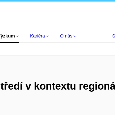
Výzkum
Kariéra
O nás
S
ředí v kontextu regioná