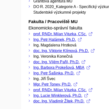
Grantová agentura MU
DO R. 2020_Kategorie A - Specifický výzku
Studentské výzkumné projekty
Fakulta / Pracoviště MU
Ekonomicko-správní fakulta
prof. RNDr. Milan Viturka, CSc.
Ing. Petr Halámek, Ph.D.
Ing. Magdalena Hrstková
doc. Ing. Viktorie Klímová, Ph.D.
Ing. Veronika Konečná
doc. Ing. Vilém Pařil, Ph.D.
Ing. Barbora Prokešová, MBA
Ing. Petr Šašinka, Ph.D.
Ing. Jiří Švec
Mgr. Petr Tonev, Ph.D.
prof. RNDr. Milan Viturka, CSc.
Ing. Lucie Winklerová, Ph.D.
doc. Ing. Vladimír Žítek, Ph.D.