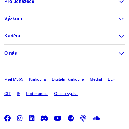
Pro uchazeče
Výzkum
Kariéra
O nás
Mail M365
Knihovna
Digitální knihovna
Medial
ELF
CIT
IS
Inet.muni.cz
Online výuka
Facebook
Instagram
LinkedIn
Discord
Youtube
Spotify
Podcast
SoundC