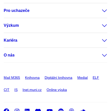
Pro uchazeče
Výzkum
Kariéra
O nás
Mail M365
Knihovna
Digitální knihovna
Medial
ELF
CIT
IS
Inet.muni.cz
Online výuka
Facebook
Instagram
LinkedIn
Discord
Youtube
Spotify
Podcast
SoundC