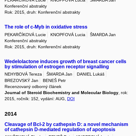
PEKARČÍKOVÁ Lucie
KNOPFOVÁ Lucia
ŠMARDA Jan
Konferenční abstrakty
Rok: 2015, druh: Konferenční abstrakty
The role of c-Myb in oxidative stress
PEKARČÍKOVÁ Lucie
KNOPFOVÁ Lucia
ŠMARDA Jan
Konferenční abstrakty
Rok: 2015, druh: Konferenční abstrakty
Wedelolactone induces growth of breast cancer cells
by stimulation of estrogen receptor signalling
NEHYBOVÁ Tereza
ŠMARDA Jan
DANIEL Lukáš
BREZOVSKÝ Jan
BENEŠ Petr
Recenzovaný odborný článek
Journal of Steroid Biochemistry and Molecular Biology
, rok:
2015, ročník: 152, vydání: AUG,
DOI
2014
Cleavage of Bcl-2 by cathepsin D: a novel mechanism
of cathepsin D-mediated regulation of apoptosis