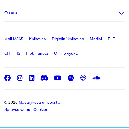
O nás
Mail M365
Knihovna
Digitální knihovna
Medial
ELF
CIT
IS
Inet.muni.cz
Online výuka
Facebook
Instagram
LinkedIn
Discord
Youtube
Spotify
Podcast
SoundC
© 2026
Masarykova univerzita
Správce webu
Cookies