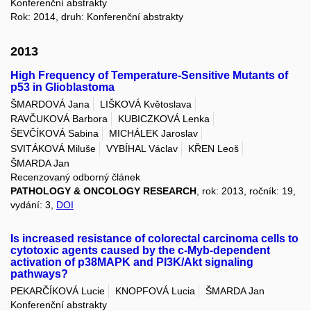
Konferenční abstrakty
Rok: 2014, druh: Konferenční abstrakty
2013
High Frequency of Temperature-Sensitive Mutants of
p53 in Glioblastoma
ŠMARDOVÁ Jana
LIŠKOVÁ Květoslava
RAVČUKOVÁ Barbora
KUBICZKOVÁ Lenka
ŠEVČÍKOVÁ Sabina
MICHÁLEK Jaroslav
SVITÁKOVÁ Miluše
VYBÍHAL Václav
KŘEN Leoš
ŠMARDA Jan
Recenzovaný odborný článek
PATHOLOGY & ONCOLOGY RESEARCH
, rok: 2013, ročník: 19,
vydání: 3,
DOI
Is increased resistance of colorectal carcinoma cells to
cytotoxic agents caused by the c-Myb-dependent
activation of p38MAPK and PI3K/Akt signaling
pathways?
PEKARČÍKOVÁ Lucie
KNOPFOVÁ Lucia
ŠMARDA Jan
Konferenční abstrakty