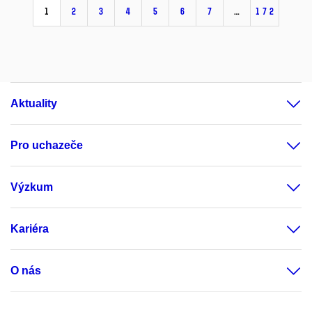
1
2
3
4
5
6
7
…
172
Aktuality
Pro uchazeče
Výzkum
Kariéra
O nás