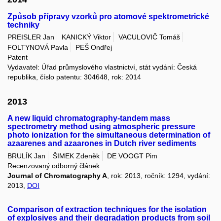
Způsob přípravy vzorků pro atomové spektrometrické
techniky
PREISLER Jan
KANICKÝ Viktor
VACULOVIČ Tomáš
FOLTYNOVÁ Pavla
PEŠ Ondřej
Patent
Vydavatel: Úřad průmyslového vlastnictví, stát vydání: Česká
republika, číslo patentu: 304648, rok: 2014
2013
A new liquid chromatography-tandem mass
spectrometry method using atmospheric pressure
photo ionization for the simultaneous determination of
azaarenes and azaarones in Dutch river sediments
BRULÍK Jan
ŠIMEK Zdeněk
DE VOOGT Pim
Recenzovaný odborný článek
Journal of Chromatography A
, rok: 2013, ročník: 1294, vydání:
2013,
DOI
Comparison of extraction techniques for the isolation
of explosives and their degradation products from soil