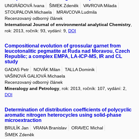
UNGRÁDOVÁ Ivana
ŠIMEK Zdeněk
VAVROVA Milada
STOUPALOVA Michaela
MRAVCOVA Ludmila
Recenzovaný odborný článek
International Journal of environmental analytical Chemistry
,
rok: 2013, ročník: 93, vydání: 9,
DOI
Compositional evolution of grossular garnet from
leucotonalitic pegmatite at Ruda nad Moravou, Czech
Republic; a complex EMPA, LA-ICP-MS, IR and CL
study
GADAS Petr
NOVÁK Milan
TALLA Dominik
VAŠINOVÁ GALIOVÁ Michaela
Recenzovaný odborný článek
Mineralogy and Petrology
, rok: 2013, ročník: 107, vydání: 2,
DOI
Determination of distribution coefficients of polycyclic
aromatic nitrogen heterocycles using solid-phase
microextraction
BRULÍK Jan
VRANA Branislav
ORAVEC Michal
ŠIMEK Zdeněk