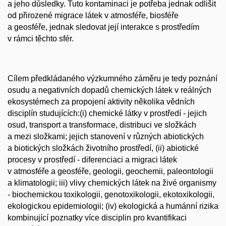
a jeho důsledky. Tuto kontaminaci je potřeba jednak odlišit
od přirozené migrace látek v atmosféře, biosféře
a geosféře, jednak sledovat její interakce s prostředím
v rámci těchto sfér.
Cílem předkládaného výzkumného záměru je tedy poznání
osudu a negativních dopadů chemických látek v reálných
ekosystémech za propojení aktivity několika vědních
disciplín studujících:(i) chemické látky v prostředí - jejich
osud, transport a transformace, distribuci ve složkách
a mezi složkami; jejich stanovení v různých abiotických
a biotických složkách životního prostředí, (ii) abiotické
procesy v prostředí - diferenciaci a migraci látek
v atmosféře a geosféře, geologii, geochemii, paleontologii
a klimatologii; iii) vlivy chemických látek na živé organismy
- biochemickou toxikologii, genotoxikologii, ekotoxikologii,
ekologickou epidemiologii; (iv) ekologická a humánní rizika
kombinující poznatky více disciplin pro kvantifikaci