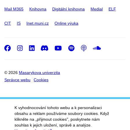
Mail M365
Knihovna
Digitální knihovna
Medial
ELF
CIT
IS
Inet.muni.cz
Online výuka
Facebook
Instagram
LinkedIn
Discord
Youtube
Spotify
Podcast
SoundC
© 2026
Masarykova univerzita
Správce webu
Cookies
K vyhodnocování tohoto webu a k personalizaci
obsahu a reklam používáme soubory cookies. Když
klikněte na „přijmout cookies", poskytnete nám
souhlas k jejich uložení, správě a analýze.