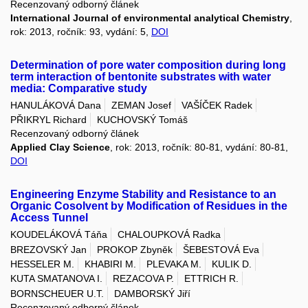
Recenzovaný odborný článek
International Journal of environmental analytical Chemistry
,
rok: 2013, ročník: 93, vydání: 5,
DOI
Determination of pore water composition during long
term interaction of bentonite substrates with water
media: Comparative study
HANULÁKOVÁ Dana
ZEMAN Josef
VAŠÍČEK Radek
PŘIKRYL Richard
KUCHOVSKÝ Tomáš
Recenzovaný odborný článek
Applied Clay Science
, rok: 2013, ročník: 80-81, vydání: 80-81,
DOI
Engineering Enzyme Stability and Resistance to an
Organic Cosolvent by Modification of Residues in the
Access Tunnel
KOUDELÁKOVÁ Táňa
CHALOUPKOVÁ Radka
BREZOVSKÝ Jan
PROKOP Zbyněk
ŠEBESTOVÁ Eva
HESSELER M.
KHABIRI M.
PLEVAKA M.
KULIK D.
KUTA SMATANOVA I.
REZACOVA P.
ETTRICH R.
BORNSCHEUER U.T.
DAMBORSKÝ Jiří
Recenzovaný odborný článek