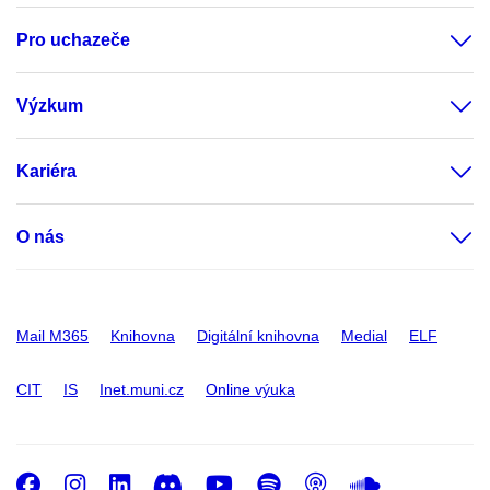
Pro uchazeče
Výzkum
Kariéra
O nás
Mail M365
Knihovna
Digitální knihovna
Medial
ELF
CIT
IS
Inet.muni.cz
Online výuka
Facebook
Instagram
LinkedIn
Discord
Youtube
Spotify
Podcast
SoundC