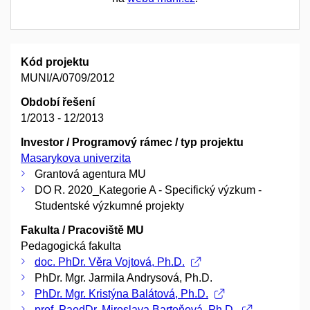
Kód projektu
MUNI/A/0709/2012
Období řešení
1/2013 - 12/2013
Investor / Programový rámec / typ projektu
Masarykova univerzita
Grantová agentura MU
DO R. 2020_Kategorie A - Specifický výzkum -
Studentské výzkumné projekty
Fakulta / Pracoviště MU
Pedagogická fakulta
doc. PhDr. Věra Vojtová, Ph.D.
PhDr. Mgr. Jarmila Andrysová, Ph.D.
PhDr. Mgr. Kristýna Balátová, Ph.D.
prof. PaedDr. Miroslava Bartoňová, Ph.D.