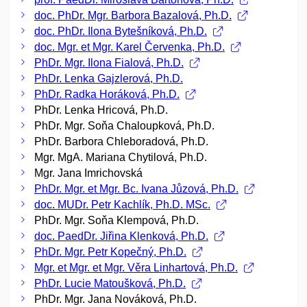
doc. PhDr. Mgr. Barbora Bazalová, Ph.D.
doc. PhDr. Ilona Bytešníková, Ph.D.
doc. Mgr. et Mgr. Karel Červenka, Ph.D.
PhDr. Mgr. Ilona Fialová, Ph.D.
PhDr. Lenka Gajzlerová, Ph.D.
PhDr. Radka Horáková, Ph.D.
PhDr. Lenka Hricová, Ph.D.
PhDr. Mgr. Soňa Chaloupková, Ph.D.
PhDr. Barbora Chleboradová, Ph.D.
Mgr. MgA. Mariana Chytilová, Ph.D.
Mgr. Jana Imrichovská
PhDr. Mgr. et Mgr. Bc. Ivana Jůzová, Ph.D.
doc. MUDr. Petr Kachlík, Ph.D. MSc.
PhDr. Mgr. Soňa Klempová, Ph.D.
doc. PaedDr. Jiřina Klenková, Ph.D.
PhDr. Mgr. Petr Kopečný, Ph.D.
Mgr. et Mgr. et Mgr. Věra Linhartová, Ph.D.
PhDr. Lucie Matoušková, Ph.D.
PhDr. Mgr. Jana Nováková, Ph.D.